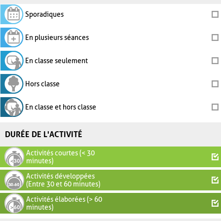
Sporadiques
En plusieurs séances
En classe seulement
Hors classe
En classe et hors classe
DURÉE DE L'ACTIVITÉ
Activités courtes (< 30
minutes)
Activités développées
(Entre 30 et 60 minutes)
Activités élaborées (> 60
minutes)