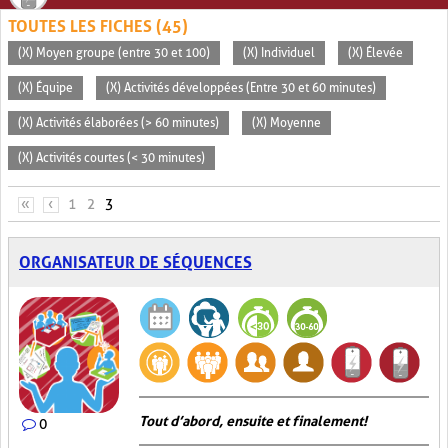
TOUTES LES FICHES (45)
(X) Moyen groupe (entre 30 et 100)
(X) Individuel
(X) Élevée
(X) Équipe
(X) Activités développées (Entre 30 et 60 minutes)
(X) Activités élaborées (> 60 minutes)
(X) Moyenne
(X) Activités courtes (< 30 minutes)
PAGES
«
‹
1
2
3
ORGANISATEUR DE SÉQUENCES
Tout d’abord, ensuite et finalement!
0