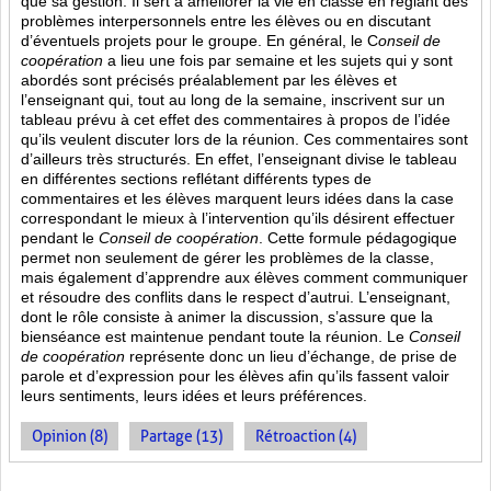
que sa gestion. Il sert à améliorer la vie en classe en réglant des
problèmes interpersonnels entre les élèves ou en discutant
d’éventuels projets pour le groupe. En général, le C
onseil de
coopération
a lieu une fois par semaine et les sujets qui y sont
abordés sont
précisés préalablement par les élèves et
l’enseignant qui, tout au long de la semaine, inscrivent sur un
tableau prévu à cet effet des commentaires à propos de l’idée
qu’ils veulent discuter lors de la réunion. Ces commentaires sont
d’ailleurs très structurés. En effet, l’enseignant divise le tableau
en différentes sections reflétant différents types de
commentaires et les élèves marquent leurs idées dans la case
correspondant le mieux à l’intervention qu’ils désirent effectuer
pendant le
Conseil de coopération
. Cette formule pédagogique
permet non seulement de gérer les problèmes de la classe,
mais également d’apprendre aux élèves comment communiquer
et résoudre des conflits dans le respect d’autrui. L’enseignant,
dont le rôle consiste à animer la discussion, s’assure que la
bienséance est maintenue pendant toute la réunion. Le
Conseil
de coopération
représente donc un lieu d’échange, de prise de
parole et d’expression pour les élèves afin qu’ils fassent valoir
leurs sentiments, leurs idées et leurs préférences.
Opinion (8)
Partage (13)
Rétroaction (4)
PAGES