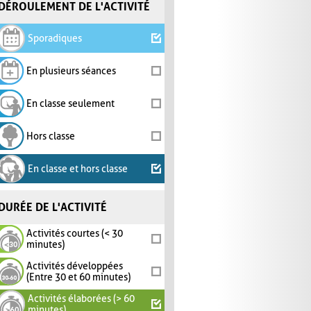
DÉROULEMENT DE L'ACTIVITÉ
Sporadiques
En plusieurs séances
En classe seulement
Hors classe
En classe et hors classe
DURÉE DE L'ACTIVITÉ
Activités courtes (< 30
minutes)
Activités développées
(Entre 30 et 60 minutes)
Activités élaborées (> 60
minutes)