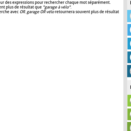
our des expressions pour rechercher chaque mot séparément.
nt plus de résultat que
"garage à vélo"
.
herche avec
OR
.
garage OR vélo
retournera souvent plus de résultat