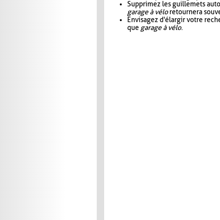
Supprimez les guillemets aut
garage à vélo
retournera souve
Envisagez d'élargir votre rec
que
garage à vélo
.