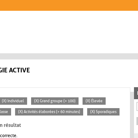
IE ACTIVE
(X) Individuel
(X) Grand groupe (> 100)
(X) Élevée
classe
(X) Activités élaborées (> 60 minutes)
(X) Sporadiques
n résultat
 correcte.