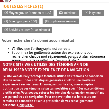
TOUTES LES FICHES (2)
(X) Moyen groupe (entre 30 et 100)
(X) Individuel
(X) Moyenne
(X) Grand groupe (> 100)
(X) En plusieurs séances
(X) Activités courtes (< 30 minutes)
Votre recherche n'a donné aucun résultat
Vérifiez que l'orthographe est correcte.
Supprimez les guillemets autour des expressions pour
rechercher chaque mot séparément.
garage à vélo
retournera
souvent plus de résultat que
"garage à vélo"
.
NOTRE SITE WEB UTILISE DES TÉMOINS AFIN DE
Envisagez d'élargir votre recherche avec
OR
.
garage OR vélo
retournera souvent plus de résultat que
garage à vélo
.
REHAUSSER VOTRE EXPÉRIENCE DE NAVIGATION.
Le site web de Polytechnique Montréal utilise des témoins de connexion
afin de recueillir des statistiques générales et offrir une meilleure
expérience à ses visiteurs. En naviguant sur le site, vous acceptez
l’utilisation de ces témoins selon les modalités spécifiées aux conditions
d’utilisation. Vous pouvez refuser les témoins de connexion en modifiant
vos paramètres de navigation. Pour en savoir plus sur le recours aux
témoins de connexion et sur la protection de vos renseignements
personnels,
cliquez ici
.
Avis de confidentialité et conditions d’utilisation