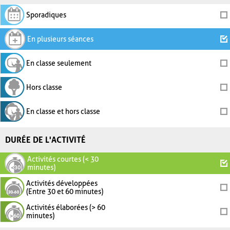
Sporadiques
En plusieurs séances
En classe seulement
Hors classe
En classe et hors classe
DURÉE DE L'ACTIVITÉ
Activités courtes (< 30
minutes)
Activités développées
(Entre 30 et 60 minutes)
Activités élaborées (> 60
minutes)