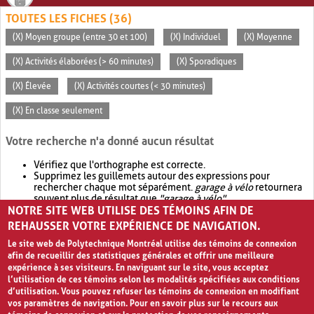
TOUTES LES FICHES (36)
(X) Moyen groupe (entre 30 et 100)
(X) Individuel
(X) Moyenne
(X) Activités élaborées (> 60 minutes)
(X) Sporadiques
(X) Élevée
(X) Activités courtes (< 30 minutes)
(X) En classe seulement
Votre recherche n'a donné aucun résultat
Vérifiez que l'orthographe est correcte.
Supprimez les guillemets autour des expressions pour
rechercher chaque mot séparément.
garage à vélo
retournera
souvent plus de résultat que
"garage à vélo"
.
NOTRE SITE WEB UTILISE DES TÉMOINS AFIN DE
Envisagez d'élargir votre recherche avec
OR
.
garage OR vélo
retournera souvent plus de résultat que
garage à vélo
.
REHAUSSER VOTRE EXPÉRIENCE DE NAVIGATION.
Le site web de Polytechnique Montréal utilise des témoins de connexion
afin de recueillir des statistiques générales et offrir une meilleure
expérience à ses visiteurs. En naviguant sur le site, vous acceptez
l’utilisation de ces témoins selon les modalités spécifiées aux conditions
d’utilisation. Vous pouvez refuser les témoins de connexion en modifiant
vos paramètres de navigation. Pour en savoir plus sur le recours aux