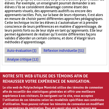
élèves. Par exemple, un enseignant pourrait demander à ses
élèves s’ils se considèrent davantage comme étant des
apprenants visuels, des apprenants auditifs ou encore des
apprenants tactiles. Puis, sur la base de leurs réponses, il est alors
en mesure de choisir parmi différentes approches pédagogiques.
Cette technique incite les élèves à s’autoévaluer et à prendre
conscience de leurs préférences en matière d’apprentissage, de
leurs points forts ou de leur style en tant qu’apprenants. Elle leur
permet également de réaliser qu’il existe différentes façons
valides d’aborder un certain contenu, et donc d’élargir leurs
méthodes d’apprentissage.
Auto-évaluation (3)
Réflexion individuelle (31)
Analyse critique (12)
PAGES
NOTRE SITE WEB UTILISE DES TÉMOINS AFIN DE
«
‹
1
2
3
REHAUSSER VOTRE EXPÉRIENCE DE NAVIGATION.
Le site web de Polytechnique Montréal utilise des témoins de connexion
afin de recueillir des statistiques générales et offrir une meilleure
expérience à ses visiteurs. En naviguant sur le site, vous acceptez
l’utilisation de ces témoins selon les modalités spécifiées aux conditions
d’utilisation. Vous pouvez refuser les témoins de connexion en modifiant
vos paramètres de navigation. Pour en savoir plus sur le recours aux