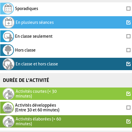
Sporadiques
En plusieurs séances
En classe seulement
Hors classe
En classe et hors classe
DURÉE DE L'ACTIVITÉ
Activités courtes (< 30
minutes)
Activités développées
(Entre 30 et 60 minutes)
Activités élaborées (> 60
minutes)