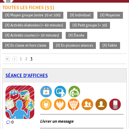
TOUTES LES FICHES (53)
(X) Moyen groupe (entre 30 et 100)
(X) Individuel
(X) Moyenne
(X) Activités élaborées (> 60 minutes)
(X) Petit groupe (< 30)
(X) Activités courtes (< 30 minutes)
(X) Élevée
(X) En classe et hors classe
(X) En plusieurs séances
(X) Faible
PAGES
«
‹
1
2
3
SÉANCE D'AFFICHES
Livrer un message
0