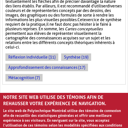
textuellement les flèches afin de préciser davantage la nature
des liens établis. Par ailleurs, il est recommandé d'utiliser diverses
couleurs et de représenter les concepts par des dessins, des
images, des graphiques ou des formules de sorte à rendre les
informations les plus visuelles possibles. Cet exercice de synthèse
requiert de la pratique, il ne faut donc pas hésiter à le faire à
plusieurs reprises. En somme, les
Cartes conceptuelles
permettent aux élèves de représenter visuellement la
cartographie des connaissances acquises sur un sujet et les
relations entre les différents concepts théoriques inhérents à
celui-ci.
Réflexion individuelle (31)
Synthèse (19)
Approfondissement des connaissances (17)
Métacognition (7)
PAGES
NOTRE SITE WEB UTILISE DES TÉMOINS AFIN DE
«
‹
1
2
3
REHAUSSER VOTRE EXPÉRIENCE DE NAVIGATION.
Le site web de Polytechnique Montréal utilise des témoins de connexion
afin de recueillir des statistiques générales et offrir une meilleure
expérience à ses visiteurs. En naviguant sur le site, vous acceptez
l’utilisation de ces témoins selon les modalités spécifiées aux conditions