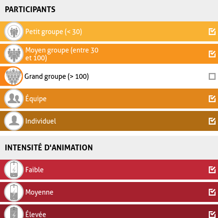
PARTICIPANTS
Petit groupe (< 30)
Moyen groupe (entre 30
et 100)
Grand groupe (> 100)
Équipe
Individuel
INTENSITÉ D'ANIMATION
Faible
Moyenne
Élevée