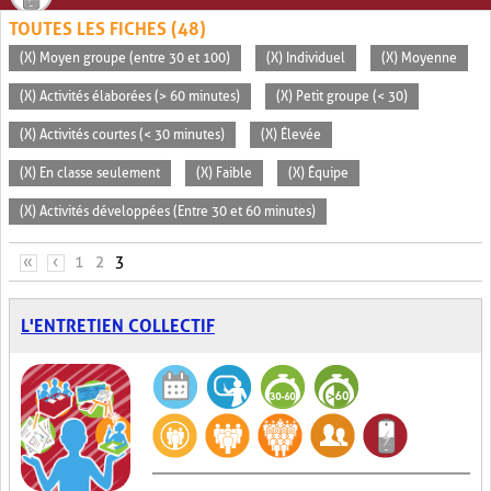
TOUTES LES FICHES (48)
(X) Moyen groupe (entre 30 et 100)
(X) Individuel
(X) Moyenne
(X) Activités élaborées (> 60 minutes)
(X) Petit groupe (< 30)
(X) Activités courtes (< 30 minutes)
(X) Élevée
(X) En classe seulement
(X) Faible
(X) Équipe
(X) Activités développées (Entre 30 et 60 minutes)
PAGES
«
‹
1
2
3
L'ENTRETIEN COLLECTIF