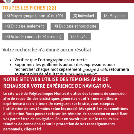
TOUTES LES FICHES (22)
(X) Moyen groupe (entre 30 et 100)
(X) Individuel
(X) Moyenne
(X) En classe seulement
(X) En classe et hors classe
(X) Activités courtes (< 30 minutes)
(X) Élevée
Votre recherche n'a donné aucun résultat
Vérifiez que l'orthographe est correcte.
Supprimez les guillemets autour des expressions pour
rechercher chaque mot séparément.
garage à vélo
retournera
souvent plus de résultat que
"garage à vélo"
.
NOTRE SITE WEB UTILISE DES TÉMOINS AFIN DE
Envisagez d'élargir votre recherche avec
OR
.
garage OR vélo
retournera souvent plus de résultat que
garage à vélo
.
REHAUSSER VOTRE EXPÉRIENCE DE NAVIGATION.
Le site web de Polytechnique Montréal utilise des témoins de connexion
afin de recueillir des statistiques générales et offrir une meilleure
expérience à ses visiteurs. En naviguant sur le site, vous acceptez
l’utilisation de ces témoins selon les modalités spécifiées aux conditions
d’utilisation. Vous pouvez refuser les témoins de connexion en modifiant
vos paramètres de navigation. Pour en savoir plus sur le recours aux
témoins de connexion et sur la protection de vos renseignements
personnels,
cliquez ici
.
Avis de confidentialité et conditions d’utilisation