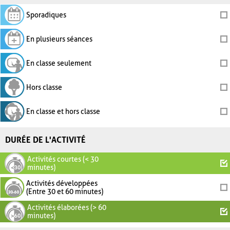
Sporadiques
En plusieurs séances
En classe seulement
Hors classe
En classe et hors classe
DURÉE DE L'ACTIVITÉ
Activités courtes (< 30
minutes)
Activités développées
(Entre 30 et 60 minutes)
Activités élaborées (> 60
minutes)