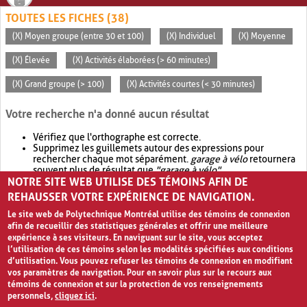
TOUTES LES FICHES (38)
(X) Moyen groupe (entre 30 et 100)
(X) Individuel
(X) Moyenne
(X) Élevée
(X) Activités élaborées (> 60 minutes)
(X) Grand groupe (> 100)
(X) Activités courtes (< 30 minutes)
Votre recherche n'a donné aucun résultat
Vérifiez que l'orthographe est correcte.
Supprimez les guillemets autour des expressions pour
rechercher chaque mot séparément.
garage à vélo
retournera
souvent plus de résultat que
"garage à vélo"
.
NOTRE SITE WEB UTILISE DES TÉMOINS AFIN DE
Envisagez d'élargir votre recherche avec
OR
.
garage OR vélo
retournera souvent plus de résultat que
garage à vélo
.
REHAUSSER VOTRE EXPÉRIENCE DE NAVIGATION.
Le site web de Polytechnique Montréal utilise des témoins de connexion
afin de recueillir des statistiques générales et offrir une meilleure
expérience à ses visiteurs. En naviguant sur le site, vous acceptez
l’utilisation de ces témoins selon les modalités spécifiées aux conditions
d’utilisation. Vous pouvez refuser les témoins de connexion en modifiant
vos paramètres de navigation. Pour en savoir plus sur le recours aux
témoins de connexion et sur la protection de vos renseignements
personnels,
cliquez ici
.
Avis de confidentialité et conditions d’utilisation