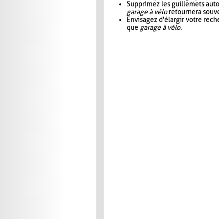
Supprimez les guillemets aut
garage à vélo
retournera souve
Envisagez d'élargir votre rec
que
garage à vélo
.