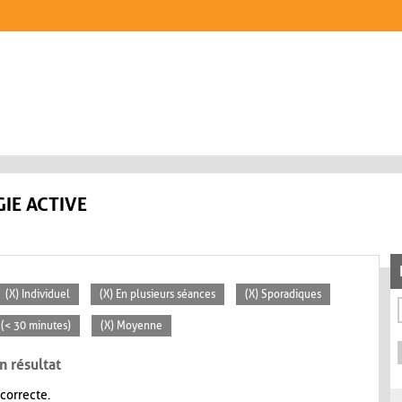
IE ACTIVE
(X) Individuel
(X) En plusieurs séances
(X) Sporadiques
s (< 30 minutes)
(X) Moyenne
n résultat
 correcte.