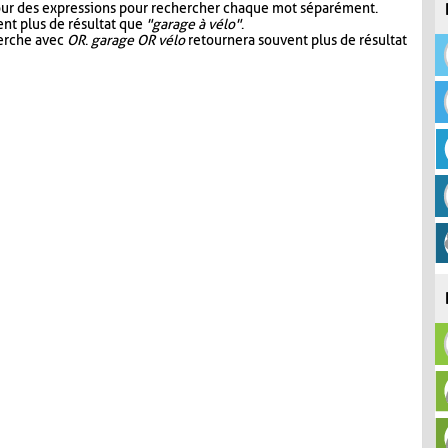
our des expressions pour rechercher chaque mot séparément.
nt plus de résultat que
"garage à vélo"
.
herche avec
OR
.
garage OR vélo
retournera souvent plus de résultat