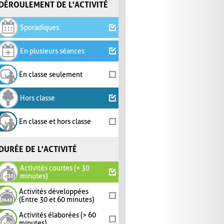
DÉROULEMENT DE L'ACTIVITÉ
Sporadiques
En plusieurs séances
En classe seulement
Hors classe
En classe et hors classe
DURÉE DE L'ACTIVITÉ
Activités courtes (< 30
minutes)
Activités développées
(Entre 30 et 60 minutes)
Activités élaborées (> 60
minutes)