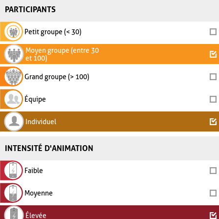
PARTICIPANTS
Petit groupe (< 30)
Moyen groupe (entre 30
et 100)
Grand groupe (> 100)
Équipe
Individuel
INTENSITÉ D'ANIMATION
Faible
Moyenne
Élevée