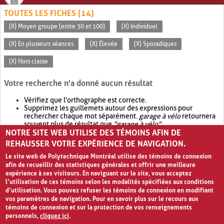
TOUTES LES FICHES (14)
(X) Moyen groupe (entre 30 et 100)
(X) Individuel
(X) En plusieurs séances
(X) Élevée
(X) Sporadiques
(X) Hors classe
Votre recherche n'a donné aucun résultat
Vérifiez que l'orthographe est correcte.
Supprimez les guillemets autour des expressions pour
rechercher chaque mot séparément.
garage à vélo
retournera
souvent plus de résultat que
"garage à vélo"
.
NOTRE SITE WEB UTILISE DES TÉMOINS AFIN DE
Envisagez d'élargir votre recherche avec
OR
.
garage OR vélo
retournera souvent plus de résultat que
garage à vélo
.
REHAUSSER VOTRE EXPÉRIENCE DE NAVIGATION.
Le site web de Polytechnique Montréal utilise des témoins de connexion
afin de recueillir des statistiques générales et offrir une meilleure
expérience à ses visiteurs. En naviguant sur le site, vous acceptez
l’utilisation de ces témoins selon les modalités spécifiées aux conditions
d’utilisation. Vous pouvez refuser les témoins de connexion en modifiant
vos paramètres de navigation. Pour en savoir plus sur le recours aux
témoins de connexion et sur la protection de vos renseignements
personnels,
cliquez ici
.
Avis de confidentialité et conditions d’utilisation