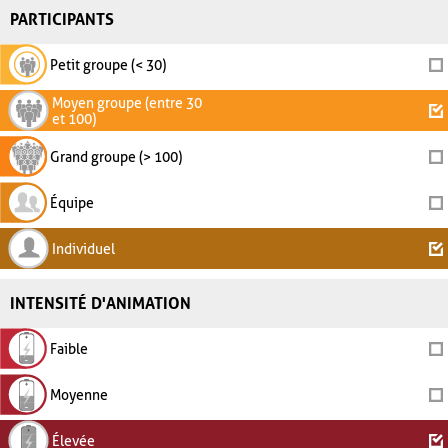
PARTICIPANTS
Petit groupe (< 30)
Moyen groupe (entre 30
et 100)
Grand groupe (> 100)
Équipe
Individuel
INTENSITÉ D'ANIMATION
Faible
Moyenne
Élevée