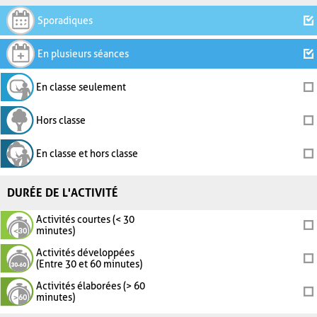
Sporadiques
En plusieurs séances
En classe seulement
Hors classe
En classe et hors classe
DURÉE DE L'ACTIVITÉ
Activités courtes (< 30
minutes)
Activités développées
(Entre 30 et 60 minutes)
Activités élaborées (> 60
minutes)