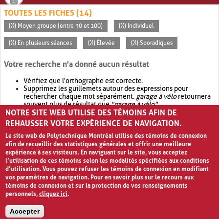
TOUTES LES FICHES (14)
(X) Moyen groupe (entre 30 et 100)
(X) Individuel
(X) En plusieurs séances
(X) Élevée
(X) Sporadiques
Votre recherche n'a donné aucun résultat
Vérifiez que l'orthographe est correcte.
Supprimez les guillemets autour des expressions pour
rechercher chaque mot séparément.
garage à vélo
retournera
souvent plus de résultat que
"garage à vélo"
.
NOTRE SITE WEB UTILISE DES TÉMOINS AFIN DE
Envisagez d'élargir votre recherche avec
OR
.
garage OR vélo
retournera souvent plus de résultat que
garage à vélo
.
REHAUSSER VOTRE EXPÉRIENCE DE NAVIGATION.
Le site web de Polytechnique Montréal utilise des témoins de connexion
afin de recueillir des statistiques générales et offrir une meilleure
expérience à ses visiteurs. En naviguant sur le site, vous acceptez
l’utilisation de ces témoins selon les modalités spécifiées aux conditions
d’utilisation. Vous pouvez refuser les témoins de connexion en modifiant
vos paramètres de navigation. Pour en savoir plus sur le recours aux
témoins de connexion et sur la protection de vos renseignements
personnels,
cliquez ici
.
Avis de confidentialité et conditions d’utilisation
Accepter