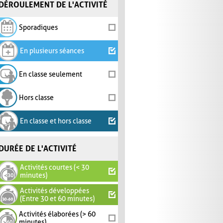
DÉROULEMENT DE L'ACTIVITÉ
Sporadiques
En plusieurs séances
En classe seulement
Hors classe
En classe et hors classe
DURÉE DE L'ACTIVITÉ
Activités courtes (< 30
minutes)
Activités développées
(Entre 30 et 60 minutes)
Activités élaborées (> 60
minutes)