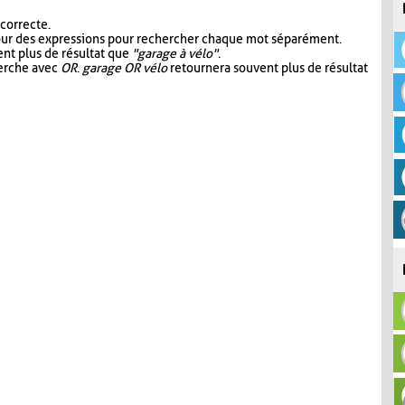
 correcte.
our des expressions pour rechercher chaque mot séparément.
nt plus de résultat que
"garage à vélo"
.
herche avec
OR
.
garage OR vélo
retournera souvent plus de résultat