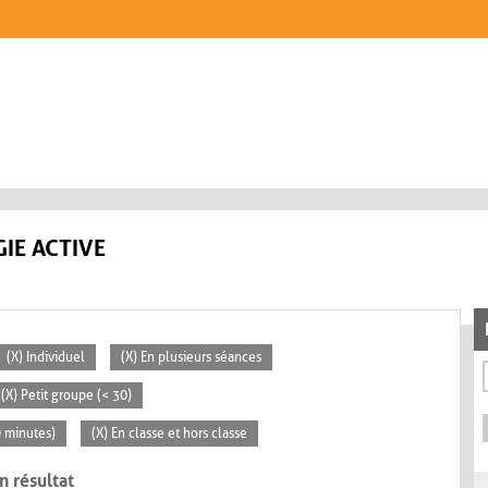
IE ACTIVE
(X) Individuel
(X) En plusieurs séances
(X) Petit groupe (< 30)
0 minutes)
(X) En classe et hors classe
n résultat