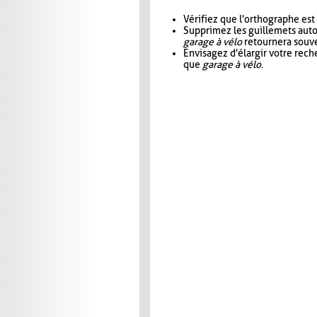
Vérifiez que l'orthographe est
Supprimez les guillemets aut
garage à vélo
retournera souve
Envisagez d'élargir votre rec
que
garage à vélo
.