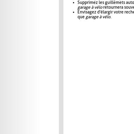
Supprimez les guillemets aut
garage à vélo
retournera souve
Envisagez d'élargir votre rec
que
garage à vélo
.