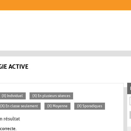
IE ACTIVE
(X) Individuel
(X) En plusieurs séances
(X) En classe seulement
(X) Moyenne
(X) Sporadiques
n résultat
 correcte.