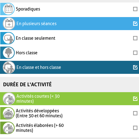
Sporadiques
En plusieurs séances
En classe seulement
Hors classe
En classe et hors classe
DURÉE DE L'ACTIVITÉ
Activités courtes (< 30
minutes)
Activités développées
(Entre 30 et 60 minutes)
Activités élaborées (> 60
minutes)