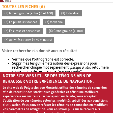
TOUTES LES FICHES (6)
(X) Moyen groupe (entre 30 et 100)
(X) Individuel
(X) En plusieurs séances
(X) Moyenne
(X) En classe et hors classe
(X) Grand groupe (> 100)
(X) Activités courtes (< 30 minutes)
Votre recherche n'a donné aucun résultat
Vérifiez que l'orthographe est correcte.
Supprimez les guillemets autour des expressions pour
rechercher chaque mot séparément.
garage à vélo
retournera
souvent plus de résultat que
"garage à vélo"
.
NOTRE SITE WEB UTILISE DES TÉMOINS AFIN DE
Envisagez d'élargir votre recherche avec
OR
.
garage OR vélo
retournera souvent plus de résultat que
garage à vélo
.
REHAUSSER VOTRE EXPÉRIENCE DE NAVIGATION.
Le site web de Polytechnique Montréal utilise des témoins de connexion
afin de recueillir des statistiques générales et offrir une meilleure
expérience à ses visiteurs. En naviguant sur le site, vous acceptez
l’utilisation de ces témoins selon les modalités spécifiées aux conditions
d’utilisation. Vous pouvez refuser les témoins de connexion en modifiant
vos paramètres de navigation. Pour en savoir plus sur le recours aux