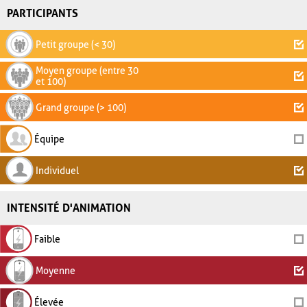
PARTICIPANTS
Petit groupe (< 30)
Moyen groupe (entre 30
et 100)
Grand groupe (> 100)
Équipe
Individuel
INTENSITÉ D'ANIMATION
Faible
Moyenne
Élevée