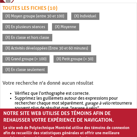
TOUTES LES FICHES (10)
(X) Moyen groupe (entre 30 et 100)
(X) Individuel
(X) En plusieurs séances
(X) Moyenne
(X) En classe et hors classe
(X) Activités développées (Entre 30 et 60 minutes)
(X) Grand groupe (> 100)
(X) Petit groupe (< 30)
(X) En classe seulement
Votre recherche n'a donné aucun résultat
Vérifiez que l'orthographe est correcte.
Supprimez les guillemets autour des expressions pour
rechercher chaque mot séparément.
garage à vélo
retournera
souvent plus de résultat que
"garage à vélo"
.
NOTRE SITE WEB UTILISE DES TÉMOINS AFIN DE
Envisagez d'élargir votre recherche avec
OR
.
garage OR vélo
retournera souvent plus de résultat que
garage à vélo
.
REHAUSSER VOTRE EXPÉRIENCE DE NAVIGATION.
Le site web de Polytechnique Montréal utilise des témoins de connexion
afin de recueillir des statistiques générales et offrir une meilleure