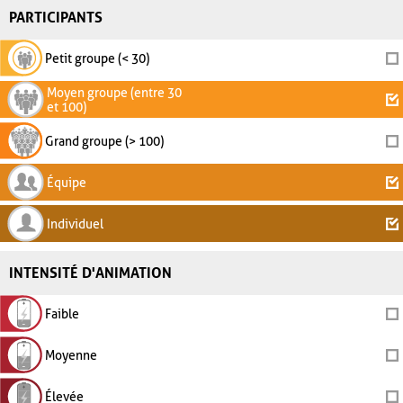
PARTICIPANTS
Petit groupe (< 30)
Moyen groupe (entre 30
et 100)
Grand groupe (> 100)
Équipe
Individuel
INTENSITÉ D'ANIMATION
Faible
Moyenne
Élevée