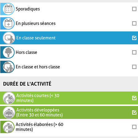
Sporadiques
En plusieurs séances
En classe seulement
Hors classe
En classe et hors classe
DURÉE DE L'ACTIVITÉ
Activités courtes (< 30
minutes)
Activités développées
(Entre 30 et 60 minutes)
Activités élaborées (> 60
minutes)