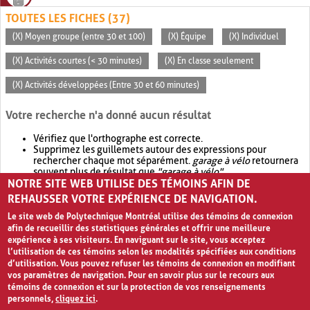
TOUTES LES FICHES (37)
(X) Moyen groupe (entre 30 et 100)
(X) Équipe
(X) Individuel
(X) Activités courtes (< 30 minutes)
(X) En classe seulement
(X) Activités développées (Entre 30 et 60 minutes)
Votre recherche n'a donné aucun résultat
Vérifiez que l'orthographe est correcte.
Supprimez les guillemets autour des expressions pour
rechercher chaque mot séparément.
garage à vélo
retournera
souvent plus de résultat que
"garage à vélo"
.
NOTRE SITE WEB UTILISE DES TÉMOINS AFIN DE
Envisagez d'élargir votre recherche avec
OR
.
garage OR vélo
retournera souvent plus de résultat que
garage à vélo
.
REHAUSSER VOTRE EXPÉRIENCE DE NAVIGATION.
Le site web de Polytechnique Montréal utilise des témoins de connexion
afin de recueillir des statistiques générales et offrir une meilleure
expérience à ses visiteurs. En naviguant sur le site, vous acceptez
l’utilisation de ces témoins selon les modalités spécifiées aux conditions
d’utilisation. Vous pouvez refuser les témoins de connexion en modifiant
vos paramètres de navigation. Pour en savoir plus sur le recours aux
témoins de connexion et sur la protection de vos renseignements
personnels,
cliquez ici
.
Avis de confidentialité et conditions d’utilisation