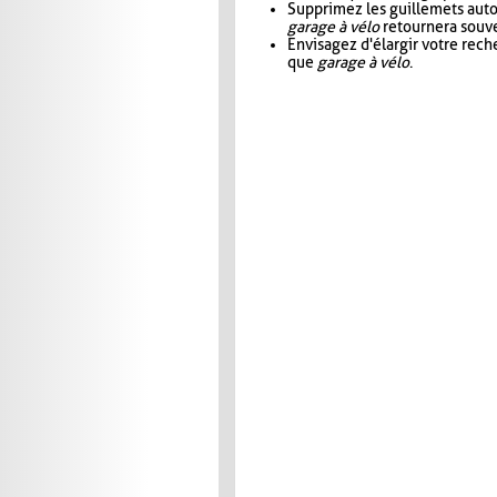
Supprimez les guillemets aut
garage à vélo
retournera souve
Envisagez d'élargir votre rec
que
garage à vélo
.