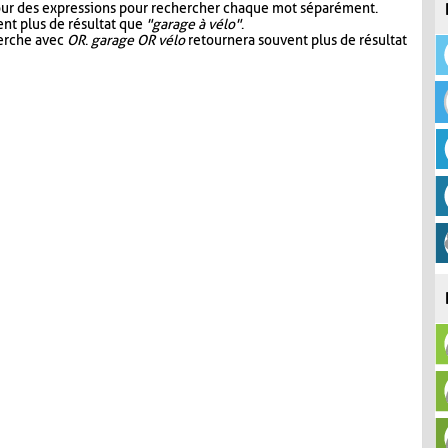
our des expressions pour rechercher chaque mot séparément.
nt plus de résultat que
"garage à vélo"
.
herche avec
OR
.
garage OR vélo
retournera souvent plus de résultat