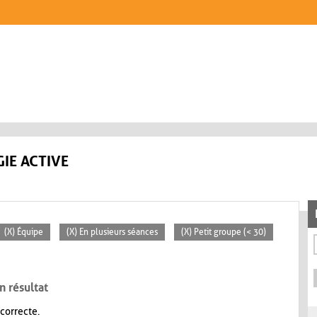
IE ACTIVE
(X) Équipe
(X) En plusieurs séances
(X) Petit groupe (< 30)
n résultat
 correcte.