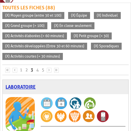
TOUTES LES FICHES (88)
(X) Moyen groupe (entre 30 et 100)
(X) Équipe
(X) Individuel
(X) Grand groupe (> 100)
(X) En classe seulement
(X) Activités élaborées (> 60 minutes)
(X) Petit groupe (< 30)
(X) Activités développées (Entre 30 et 60 minutes)
(X) Sporadiques
(X) Activités courtes (< 30 minutes)
PAGES
«
‹
1
2
3
4
5
›
»
LABORATOIRE