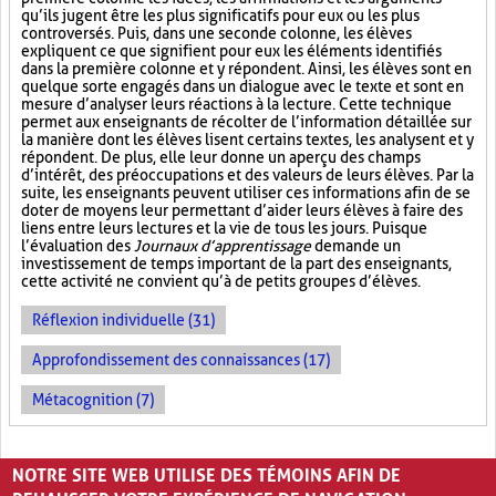
qu’ils jugent être les plus significatifs pour eux ou les plus
controversés. Puis, dans une seconde colonne, les élèves
expliquent ce que signifient pour eux les éléments identifiés
dans la première colonne et y répondent. Ainsi, les élèves sont en
quelque sorte engagés dans un dialogue avec le texte et sont en
mesure d’analyser leurs réactions à la lecture. Cette technique
permet aux enseignants de récolter de l’information détaillée sur
la manière dont les élèves lisent certains textes, les analysent et y
répondent. De plus, elle leur donne un aperçu des champs
d’intérêt, des préoccupations et des valeurs de leurs élèves. Par la
suite, les enseignants peuvent utiliser ces informations afin de se
doter de moyens leur permettant d’aider leurs élèves à faire des
liens entre leurs lectures et la vie de tous les jours. Puisque
l’évaluation des
Journaux d’apprentissage
demande un
investissement de temps important de la part des enseignants,
cette activité ne convient qu’à de petits groupes d’élèves.
Réflexion individuelle (31)
Approfondissement des connaissances (17)
Métacognition (7)
PAGES
NOTRE SITE WEB UTILISE DES TÉMOINS AFIN DE
«
‹
1
2
3
4
5
›
»