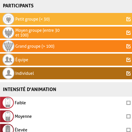
PARTICIPANTS
Petit groupe (< 30)
Moyen groupe (entre 30
et 100)
Grand groupe (> 100)
Équipe
Individuel
INTENSITÉ D'ANIMATION
Faible
Moyenne
Élevée