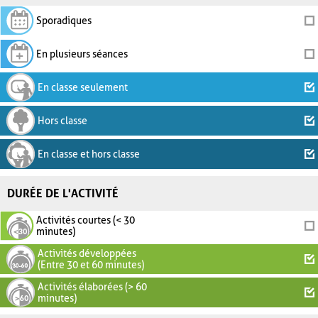
Sporadiques
En plusieurs séances
En classe seulement
Hors classe
En classe et hors classe
DURÉE DE L'ACTIVITÉ
Activités courtes (< 30
minutes)
Activités développées
(Entre 30 et 60 minutes)
Activités élaborées (> 60
minutes)