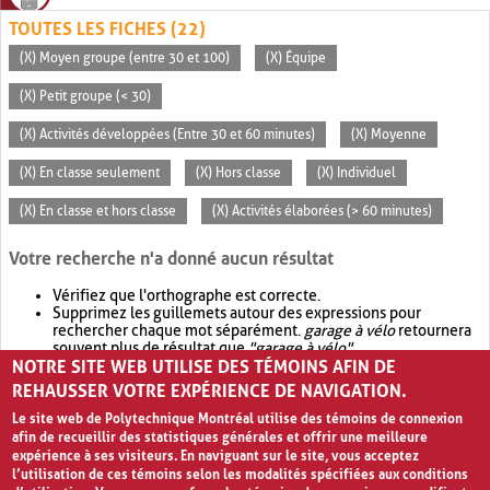
TOUTES LES FICHES (22)
(X) Moyen groupe (entre 30 et 100)
(X) Équipe
(X) Petit groupe (< 30)
(X) Activités développées (Entre 30 et 60 minutes)
(X) Moyenne
(X) En classe seulement
(X) Hors classe
(X) Individuel
(X) En classe et hors classe
(X) Activités élaborées (> 60 minutes)
Votre recherche n'a donné aucun résultat
Vérifiez que l'orthographe est correcte.
Supprimez les guillemets autour des expressions pour
rechercher chaque mot séparément.
garage à vélo
retournera
souvent plus de résultat que
"garage à vélo"
.
NOTRE SITE WEB UTILISE DES TÉMOINS AFIN DE
Envisagez d'élargir votre recherche avec
OR
.
garage OR vélo
retournera souvent plus de résultat que
garage à vélo
.
REHAUSSER VOTRE EXPÉRIENCE DE NAVIGATION.
Le site web de Polytechnique Montréal utilise des témoins de connexion
afin de recueillir des statistiques générales et offrir une meilleure
expérience à ses visiteurs. En naviguant sur le site, vous acceptez
l’utilisation de ces témoins selon les modalités spécifiées aux conditions