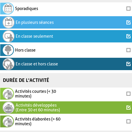
Sporadiques
En plusieurs séances
En classe seulement
Hors classe
En classe et hors classe
DURÉE DE L'ACTIVITÉ
Activités courtes (< 30
minutes)
Activités développées
(Entre 30 et 60 minutes)
Activités élaborées (> 60
minutes)