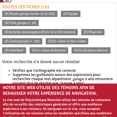
TOUTES LES FICHES (10)
(X) Moyen groupe (entre 30 et 100)
(X) Équipe
(X) Petit groupe (< 30)
(X) Activités développées (Entre 30 et 60 minutes)
(X) Moyenne
(X) Grand groupe (> 100)
(X) En classe et hors classe
(X) Individuel
(X) En classe seulement
(X) En plusieurs séances
Votre recherche n'a donné aucun résultat
Vérifiez que l'orthographe est correcte.
Supprimez les guillemets autour des expressions pour
rechercher chaque mot séparément.
garage à vélo
retournera
souvent plus de résultat que
"garage à vélo"
.
NOTRE SITE WEB UTILISE DES TÉMOINS AFIN DE
Envisagez d'élargir votre recherche avec
OR
.
garage OR vélo
retournera souvent plus de résultat que
garage à vélo
.
REHAUSSER VOTRE EXPÉRIENCE DE NAVIGATION.
Le site web de Polytechnique Montréal utilise des témoins de connexion
afin de recueillir des statistiques générales et offrir une meilleure
expérience à ses visiteurs. En naviguant sur le site, vous acceptez
l’utilisation de ces témoins selon les modalités spécifiées aux conditions