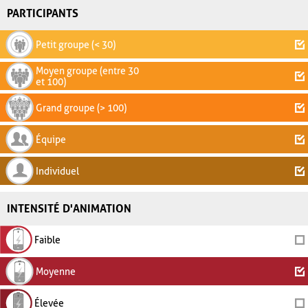
PARTICIPANTS
Petit groupe (< 30)
Moyen groupe (entre 30
et 100)
Grand groupe (> 100)
Équipe
Individuel
INTENSITÉ D'ANIMATION
Faible
Moyenne
Élevée