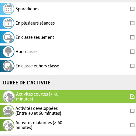
Sporadiques
En plusieurs séances
En classe seulement
Hors classe
En classe et hors classe
DURÉE DE L'ACTIVITÉ
Activités courtes (< 30
minutes)
Activités développées
(Entre 30 et 60 minutes)
Activités élaborées (> 60
minutes)