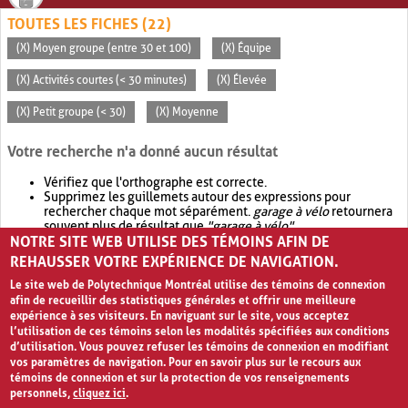
TOUTES LES FICHES (22)
(X) Moyen groupe (entre 30 et 100)
(X) Équipe
(X) Activités courtes (< 30 minutes)
(X) Élevée
(X) Petit groupe (< 30)
(X) Moyenne
Votre recherche n'a donné aucun résultat
Vérifiez que l'orthographe est correcte.
Supprimez les guillemets autour des expressions pour
rechercher chaque mot séparément.
garage à vélo
retournera
souvent plus de résultat que
"garage à vélo"
.
NOTRE SITE WEB UTILISE DES TÉMOINS AFIN DE
Envisagez d'élargir votre recherche avec
OR
.
garage OR vélo
retournera souvent plus de résultat que
garage à vélo
.
REHAUSSER VOTRE EXPÉRIENCE DE NAVIGATION.
Le site web de Polytechnique Montréal utilise des témoins de connexion
afin de recueillir des statistiques générales et offrir une meilleure
expérience à ses visiteurs. En naviguant sur le site, vous acceptez
l’utilisation de ces témoins selon les modalités spécifiées aux conditions
d’utilisation. Vous pouvez refuser les témoins de connexion en modifiant
vos paramètres de navigation. Pour en savoir plus sur le recours aux
témoins de connexion et sur la protection de vos renseignements
personnels,
cliquez ici
.
Avis de confidentialité et conditions d’utilisation