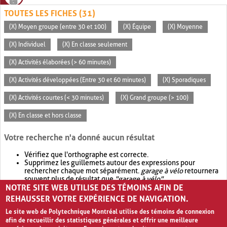
TOUTES LES FICHES (31)
(X) Moyen groupe (entre 30 et 100)
(X) Équipe
(X) Moyenne
(X) Individuel
(X) En classe seulement
(X) Activités élaborées (> 60 minutes)
(X) Activités développées (Entre 30 et 60 minutes)
(X) Sporadiques
(X) Activités courtes (< 30 minutes)
(X) Grand groupe (> 100)
(X) En classe et hors classe
Votre recherche n'a donné aucun résultat
Vérifiez que l'orthographe est correcte.
Supprimez les guillemets autour des expressions pour
rechercher chaque mot séparément.
garage à vélo
retournera
souvent plus de résultat que
"garage à vélo"
.
NOTRE SITE WEB UTILISE DES TÉMOINS AFIN DE
Envisagez d'élargir votre recherche avec
OR
.
garage OR vélo
retournera souvent plus de résultat que
garage à vélo
.
REHAUSSER VOTRE EXPÉRIENCE DE NAVIGATION.
Le site web de Polytechnique Montréal utilise des témoins de connexion
afin de recueillir des statistiques générales et offrir une meilleure