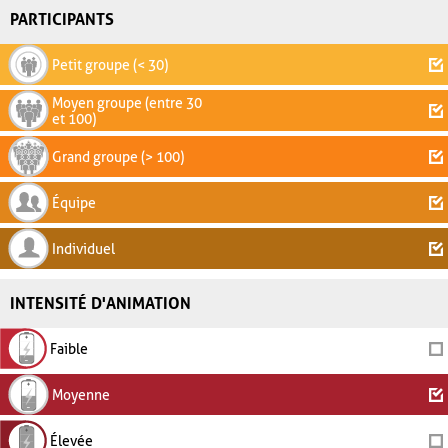
PARTICIPANTS
Petit groupe (< 30)
Moyen groupe (entre 30
et 100)
Grand groupe (> 100)
Équipe
Individuel
INTENSITÉ D'ANIMATION
Faible
Moyenne
Élevée