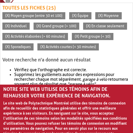
TOUTES LES FICHES (25)
(X) Moyen groupe (entre 30 et 100)
(X) Équipe
(X) Moyenne
(X) Individuel
(X) Grand groupe (> 100)
(X) En classe seulement
(X) Activités élaborées (> 60 minutes)
(X) Petit groupe (< 30)
(X) Sporadiques
(X) Activités courtes (< 30 minutes)
Votre recherche n'a donné aucun résultat
Vérifiez que l'orthographe est correcte.
Supprimez les guillemets autour des expressions pour
rechercher chaque mot séparément.
garage à vélo
retournera
souvent plus de résultat que
"garage à vélo"
.
NOTRE SITE WEB UTILISE DES TÉMOINS AFIN DE
Envisagez d'élargir votre recherche avec
OR
.
garage OR vélo
retournera souvent plus de résultat que
garage à vélo
.
REHAUSSER VOTRE EXPÉRIENCE DE NAVIGATION.
Le site web de Polytechnique Montréal utilise des témoins de connexion
afin de recueillir des statistiques générales et offrir une meilleure
expérience à ses visiteurs. En naviguant sur le site, vous acceptez
l’utilisation de ces témoins selon les modalités spécifiées aux conditions
d’utilisation. Vous pouvez refuser les témoins de connexion en modifiant
vos paramètres de navigation. Pour en savoir plus sur le recours aux