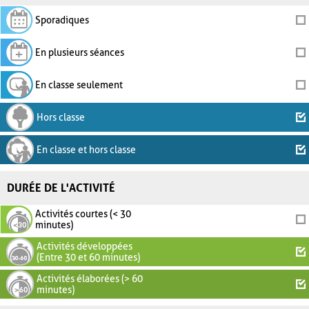
Sporadiques
En plusieurs séances
En classe seulement
Hors classe
En classe et hors classe
DURÉE DE L'ACTIVITÉ
Activités courtes (< 30
minutes)
Activités développées
(Entre 30 et 60 minutes)
Activités élaborées (> 60
minutes)