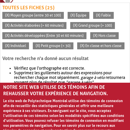
TOUTES LES FICHES (25)
(X) Moyen groupe (entre 30 et 100)
(X) Équipe
(X) Faible
(X) Activités élaborées (> 60 minutes)
(X) Grand groupe (> 100)
(X) Activités développées (Entre 30 et 60 minutes)
(X) Hors classe
(X) Individuel
(X) Petit groupe (< 30)
(X) En classe et hors classe
Votre recherche n'a donné aucun résultat
Vérifiez que l'orthographe est correcte.
Supprimez les guillemets autour des expressions pour
rechercher chaque mot séparément.
garage à vélo
retournera
souvent plus de résultat que
"garage à vélo"
.
NOTRE SITE WEB UTILISE DES TÉMOINS AFIN DE
Envisagez d'élargir votre recherche avec
OR
.
garage OR vélo
retournera souvent plus de résultat que
garage à vélo
.
REHAUSSER VOTRE EXPÉRIENCE DE NAVIGATION.
Le site web de Polytechnique Montréal utilise des témoins de connexion
afin de recueillir des statistiques générales et offrir une meilleure
expérience à ses visiteurs. En naviguant sur le site, vous acceptez
l’utilisation de ces témoins selon les modalités spécifiées aux conditions
d’utilisation. Vous pouvez refuser les témoins de connexion en modifiant
vos paramètres de navigation. Pour en savoir plus sur le recours aux