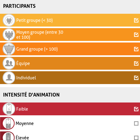
PARTICIPANTS
Petit groupe (< 30)
Moyen groupe (entre 30
et 100)
Grand groupe (> 100)
Équipe
Individuel
INTENSITÉ D'ANIMATION
Faible
Moyenne
Élevée