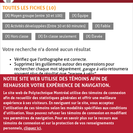
TOUTES LES FICHES (10)
(X) Moyen groupe (entre 30 et 100)
(X) Équipe
(X) Activités développées (Entre 30 et 60 minutes)
(X) Faible
(X) Hors classe
(X) En classe seulement
(X) Élevée
Votre recherche n'a donné aucun résultat
Vérifiez que l'orthographe est correcte.
Supprimez les guillemets autour des expressions pour
rechercher chaque mot séparément.
garage à vélo
retournera
souvent plus de résultat que
"garage à vélo"
.
NOTRE SITE WEB UTILISE DES TÉMOINS AFIN DE
Envisagez d'élargir votre recherche avec
OR
.
garage OR vélo
retournera souvent plus de résultat que
garage à vélo
.
REHAUSSER VOTRE EXPÉRIENCE DE NAVIGATION.
Le site web de Polytechnique Montréal utilise des témoins de connexion
afin de recueillir des statistiques générales et offrir une meilleure
expérience à ses visiteurs. En naviguant sur le site, vous acceptez
l’utilisation de ces témoins selon les modalités spécifiées aux conditions
d’utilisation. Vous pouvez refuser les témoins de connexion en modifiant
vos paramètres de navigation. Pour en savoir plus sur le recours aux
témoins de connexion et sur la protection de vos renseignements
personnels,
cliquez ici
.
Avis de confidentialité et conditions d’utilisation