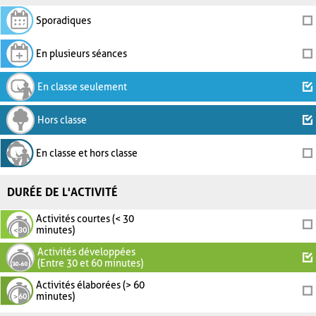
Sporadiques
En plusieurs séances
En classe seulement
Hors classe
En classe et hors classe
DURÉE DE L'ACTIVITÉ
Activités courtes (< 30
minutes)
Activités développées
(Entre 30 et 60 minutes)
Activités élaborées (> 60
minutes)