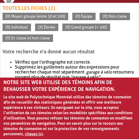
TOUTES LES FICHES (2)
(X) Moyen groupe (entre 30 et 100)
(X) Équipe
(X) Hors classe
(X) Individuel
(X) Élevée
(X) Grand groupe (> 100)
(X) En classe et hors classe
Votre recherche n'a donné aucun résultat
Vérifiez que l'orthographe est correcte.
Supprimez les guillemets autour des expressions pour
rechercher chaque mot séparément.
garage à vélo
retournera
souvent plus de résultat que
"garage à vélo"
.
NOTRE SITE WEB UTILISE DES TÉMOINS AFIN DE
Envisagez d'élargir votre recherche avec
OR
.
garage OR vélo
retournera souvent plus de résultat que
garage à vélo
.
REHAUSSER VOTRE EXPÉRIENCE DE NAVIGATION.
Le site web de Polytechnique Montréal utilise des témoins de connexion
afin de recueillir des statistiques générales et offrir une meilleure
expérience à ses visiteurs. En naviguant sur le site, vous acceptez
l’utilisation de ces témoins selon les modalités spécifiées aux conditions
d’utilisation. Vous pouvez refuser les témoins de connexion en modifiant
vos paramètres de navigation. Pour en savoir plus sur le recours aux
témoins de connexion et sur la protection de vos renseignements
personnels,
cliquez ici
.
Avis de confidentialité et conditions d’utilisation