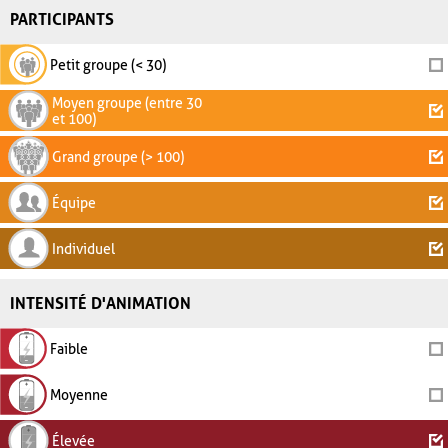
PARTICIPANTS
Petit groupe (< 30)
Moyen groupe (entre 30
et 100)
Grand groupe (> 100)
Équipe
Individuel
INTENSITÉ D'ANIMATION
Faible
Moyenne
Élevée