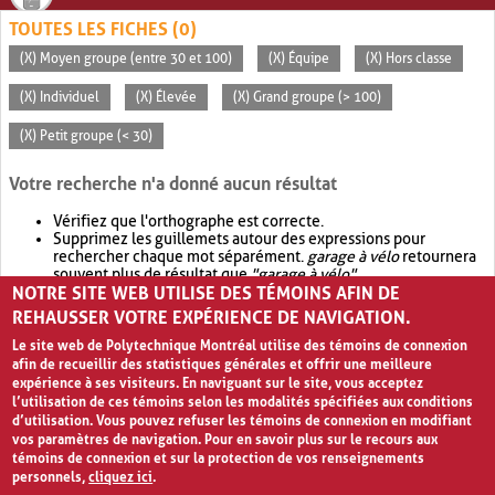
TOUTES LES FICHES (0)
(X) Moyen groupe (entre 30 et 100)
(X) Équipe
(X) Hors classe
(X) Individuel
(X) Élevée
(X) Grand groupe (> 100)
(X) Petit groupe (< 30)
Votre recherche n'a donné aucun résultat
Vérifiez que l'orthographe est correcte.
Supprimez les guillemets autour des expressions pour
rechercher chaque mot séparément.
garage à vélo
retournera
souvent plus de résultat que
"garage à vélo"
.
NOTRE SITE WEB UTILISE DES TÉMOINS AFIN DE
Envisagez d'élargir votre recherche avec
OR
.
garage OR vélo
retournera souvent plus de résultat que
garage à vélo
.
REHAUSSER VOTRE EXPÉRIENCE DE NAVIGATION.
Le site web de Polytechnique Montréal utilise des témoins de connexion
afin de recueillir des statistiques générales et offrir une meilleure
expérience à ses visiteurs. En naviguant sur le site, vous acceptez
l’utilisation de ces témoins selon les modalités spécifiées aux conditions
d’utilisation. Vous pouvez refuser les témoins de connexion en modifiant
vos paramètres de navigation. Pour en savoir plus sur le recours aux
témoins de connexion et sur la protection de vos renseignements
personnels,
cliquez ici
.
Avis de confidentialité et conditions d’utilisation