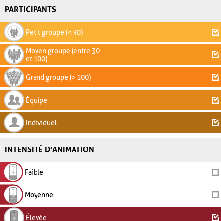
PARTICIPANTS
Petit groupe (< 30)
Moyen groupe (entre 30
et 100)
Grand groupe (> 100)
Équipe
Individuel
INTENSITÉ D'ANIMATION
Faible
Moyenne
Élevée