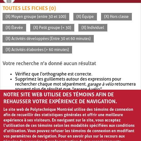
TOUTES LES FICHES (0)
(X) Moyen groupe (entre 30 et 100)
(X) Équipe
(X) Hors classe
(X) Élevée
(X) Petit groupe (< 30)
(X) Individuel
(X) Activités développées (Entre 30 et 60 minutes)
(X) Activités élaborées (> 60 minutes)
Votre recherche n'a donné aucun résultat
Vérifiez que l'orthographe est correcte.
Supprimez les guillemets autour des expressions pour
rechercher chaque mot séparément.
garage à vélo
retournera
souvent plus de résultat que
"garage à vélo"
.
NOTRE SITE WEB UTILISE DES TÉMOINS AFIN DE
Envisagez d'élargir votre recherche avec
OR
.
garage OR vélo
retournera souvent plus de résultat que
garage à vélo
.
REHAUSSER VOTRE EXPÉRIENCE DE NAVIGATION.
Le site web de Polytechnique Montréal utilise des témoins de connexion
afin de recueillir des statistiques générales et offrir une meilleure
expérience à ses visiteurs. En naviguant sur le site, vous acceptez
l’utilisation de ces témoins selon les modalités spécifiées aux conditions
d’utilisation. Vous pouvez refuser les témoins de connexion en modifiant
vos paramètres de navigation. Pour en savoir plus sur le recours aux