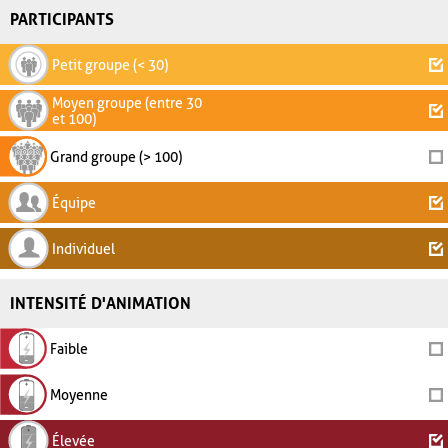
PARTICIPANTS
Petit groupe (< 30)
Moyen groupe (entre 30
et 100)
Grand groupe (> 100)
Équipe
Individuel
INTENSITÉ D'ANIMATION
Faible
Moyenne
Élevée