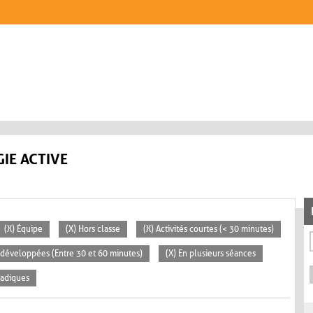
IE ACTIVE
(X) Équipe
(X) Hors classe
(X) Activités courtes (< 30 minutes)
s développées (Entre 30 et 60 minutes)
(X) En plusieurs séances
radiques