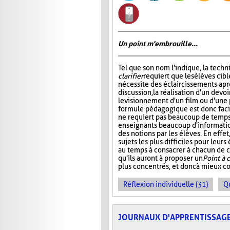
Un point m'embrouille...
Tel que son nom l'indique, la tech
clarifier
requiert que les élèves cibl
nécessite des éclaircissements apr
discussion, la réalisation d'un devoi
le visionnement d'un film ou d'une 
formule pédagogique est donc facil
ne requiert pas beaucoup de temps,
enseignants beaucoup d'informati
des notions par les élèves. En effe
sujets les plus difficiles pour leur
au temps à consacrer à chacun de ce
qu'ils auront à proposer un
Point à c
plus concentrés, et donc à mieux c
Réflexion individuelle (31)
Q
JOURNAUX D'APPRENTISSAG