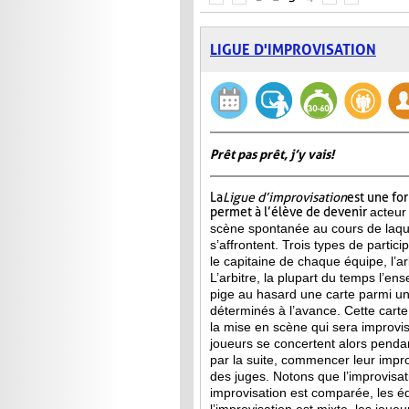
LIGUE D'IMPROVISATION
Prêt pas prêt, j’y vais!
La
Ligue d’improvisation
est une fo
permet à l’élève de devenir
acteur
scène spontanée au cours de laqu
s’affrontent. Trois types de partici
le capitaine de chaque équipe, l’arb
L’arbitre, la plupart du temps l’ens
pige au hasard une carte parmi u
déterminés à l’avance. Cette carte 
la mise en scène qui sera improvis
joueurs se concertent alors penda
par la suite, commencer leur improv
des juges. Notons que l’improvisa
improvisation est comparée, les 