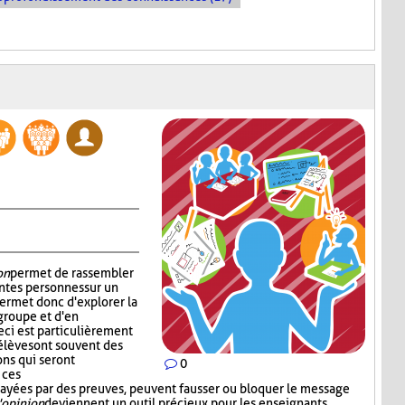
on
permet de rassembler
ntes personnes sur un
permet donc d'explorer la
groupe et d'en
ci est particulièrement
 élèves ont souvent des
ons qui seront
0
 ces
 étayées par des preuves, peuvent fausser ou bloquer le message
'opinion
deviennent un outil précieux pour les enseignants