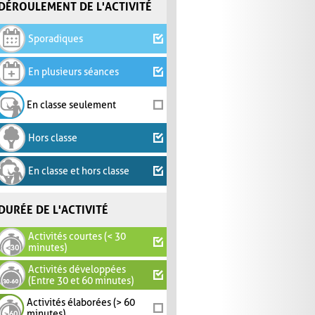
DÉROULEMENT DE L'ACTIVITÉ
Sporadiques
En plusieurs séances
En classe seulement
Hors classe
En classe et hors classe
DURÉE DE L'ACTIVITÉ
Activités courtes (< 30
minutes)
Activités développées
(Entre 30 et 60 minutes)
Activités élaborées (> 60
minutes)