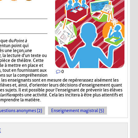
nique du
Point à
ent un point qui
ès une leçon, une
r, la lecture d'un texte ou
pièce de théâtre. Cette
e à mettre en place et
 tout en fournissant aux
0
ons sur la compréhension
t, les enseignants sont en mesure de repérer assez aisément les
s élèves et, ainsi, d'orienter leurs décisions d'enseignement quant
s sujets. Il est possible pour l'enseignant de prévenir les élèves
larifier
après une activité. Cela les incitera à être plus attentifs et
omprendre la matière.
uestions anonymes (2)
Enseignement magistral (5)
E