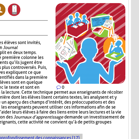
s élèves sont invités,
un
Journal
plit en deux temps.
e première colonne les
ents qu’ils jugent être
s plus controversés. Puis,
ves expliquent ce que
entifiés dans la première
élèves sont en quelque
c le texte et sont en
0
à la lecture. Cette technique permet aux enseignants de récolter
nière dont les élèves lisent certains textes, les analysent et y
e un aperçu des champs d’intérêt, des préoccupations et des
e, les enseignants peuvent utiliser ces informations afin de se
der leurs élèves à faire des liens entre leurs lectures et la vie
tion des
Journaux d’apprentissage
demande un investissement de
ignants, cette activité ne convient qu’à de petits groupes
pprofondissement des connaissances (17)