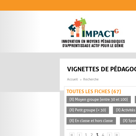
Aller au contenu principal
VIGNETTES DE PÉDAGOG
Accueil
Recherche
TOUTES LES FICHES (67)
(X) Moyen groupe (entre 30 et 100)
(X) Petit groupe (< 30)
(X) Activité
(X) En classe et hors classe
(X) Spo
PAGES
«
‹
1
2
3
4
›
»