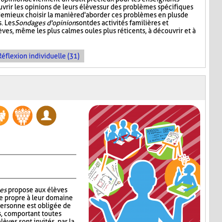
vrir les opinions de leurs élèves sur des problèmes spécifiques
 de mieux choisir la manière d'aborder ces problèmes en plus de
. Les
Sondages d'opinion
sont des activités familières et
èves, même les plus calmes ou les plus réticents, à découvrir et à
Réflexion individuelle (31)
es
propose aux élèves
e propre à leur domaine
personne est obligée de
s, comportant toutes
lèves sont invités, par la