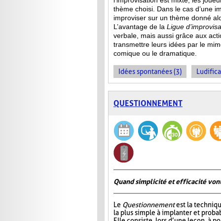
l’improvisation est mixte, les jou
thème choisi. Dans le cas d’une im
improviser sur un thème donné alor
L’avantage de la
Ligue d’improvisa
verbale, mais aussi grâce aux act
transmettre leurs idées par le mime
comique ou le dramatique.
Idées spontanées (3)
Ludifica
QUESTIONNEMENT
Quand simplicité et efficacité vont
Le
Questionnement
est la techniqu
la plus simple à implanter et probab
Elle consiste, lors d’une leçon, à p