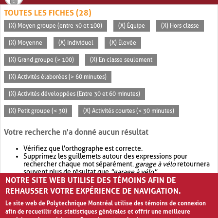
TOUTES LES FICHES (28)
(X) Moyen groupe (entre 30 et 100)
(X) Équipe
(X) Hors classe
(X) Moyenne
(X) Individuel
(X) Élevée
(X) Grand groupe (> 100)
(X) En classe seulement
(X) Activités élaborées (> 60 minutes)
(X) Activités développées (Entre 30 et 60 minutes)
(X) Petit groupe (< 30)
(X) Activités courtes (< 30 minutes)
Votre recherche n'a donné aucun résultat
Vérifiez que l'orthographe est correcte.
Supprimez les guillemets autour des expressions pour
rechercher chaque mot séparément.
garage à vélo
retournera
souvent plus de résultat que
"garage à vélo"
.
NOTRE SITE WEB UTILISE DES TÉMOINS AFIN DE
Envisagez d'élargir votre recherche avec
OR
.
garage OR vélo
retournera souvent plus de résultat que
garage à vélo
.
REHAUSSER VOTRE EXPÉRIENCE DE NAVIGATION.
Le site web de Polytechnique Montréal utilise des témoins de connexion
afin de recueillir des statistiques générales et offrir une meilleure