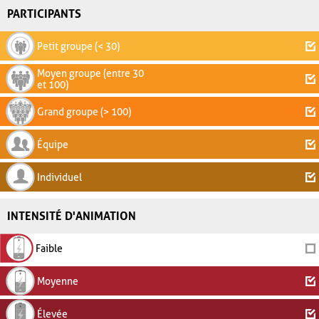
PARTICIPANTS
Petit groupe (< 30)
Moyen groupe (entre 30
et 100)
Grand groupe (> 100)
Équipe
Individuel
INTENSITÉ D'ANIMATION
Faible
Moyenne
Élevée