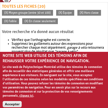
TOUTES LES FICHES (20)
(X) Moyen groupe (entre 30 et 100)
(X) Équipe
(X) Hors classe
(X) Faible
(X) En classe seulement
Votre recherche n'a donné aucun résultat
Vérifiez que l'orthographe est correcte.
Supprimez les guillemets autour des expressions pour
rechercher chaque mot séparément.
garage à vélo
retournera
souvent plus de résultat que
"garage à vélo"
.
NOTRE SITE WEB UTILISE DES TÉMOINS AFIN DE
Envisagez d'élargir votre recherche avec
OR
.
garage OR vélo
retournera souvent plus de résultat que
garage à vélo
.
REHAUSSER VOTRE EXPÉRIENCE DE NAVIGATION.
Le site web de Polytechnique Montréal utilise des témoins de connexion
afin de recueillir des statistiques générales et offrir une meilleure
expérience à ses visiteurs. En naviguant sur le site, vous acceptez
l’utilisation de ces témoins selon les modalités spécifiées aux conditions
d’utilisation. Vous pouvez refuser les témoins de connexion en modifiant
vos paramètres de navigation. Pour en savoir plus sur le recours aux
témoins de connexion et sur la protection de vos renseignements
personnels,
cliquez ici
.
Avis de confidentialité et conditions d’utilisation
Accepter