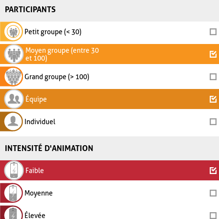
PARTICIPANTS
Petit groupe (< 30)
Moyen groupe (entre 30
et 100)
Grand groupe (> 100)
Équipe
Individuel
INTENSITÉ D'ANIMATION
Faible
Moyenne
Élevée