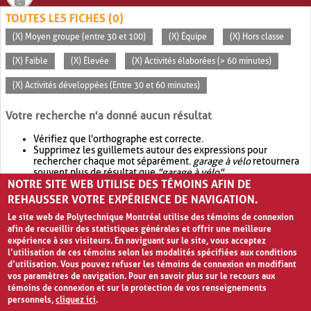
TOUTES LES FICHES (0)
(X) Moyen groupe (entre 30 et 100)
(X) Équipe
(X) Hors classe
(X) Faible
(X) Élevée
(X) Activités élaborées (> 60 minutes)
(X) Activités développées (Entre 30 et 60 minutes)
Votre recherche n'a donné aucun résultat
Vérifiez que l'orthographe est correcte.
Supprimez les guillemets autour des expressions pour
rechercher chaque mot séparément.
garage à vélo
retournera
souvent plus de résultat que
"garage à vélo"
.
NOTRE SITE WEB UTILISE DES TÉMOINS AFIN DE
Envisagez d'élargir votre recherche avec
OR
.
garage OR vélo
retournera souvent plus de résultat que
garage à vélo
.
REHAUSSER VOTRE EXPÉRIENCE DE NAVIGATION.
Le site web de Polytechnique Montréal utilise des témoins de connexion
afin de recueillir des statistiques générales et offrir une meilleure
expérience à ses visiteurs. En naviguant sur le site, vous acceptez
l’utilisation de ces témoins selon les modalités spécifiées aux conditions
d’utilisation. Vous pouvez refuser les témoins de connexion en modifiant
vos paramètres de navigation. Pour en savoir plus sur le recours aux
témoins de connexion et sur la protection de vos renseignements
personnels,
cliquez ici
.
Avis de confidentialité et conditions d’utilisation