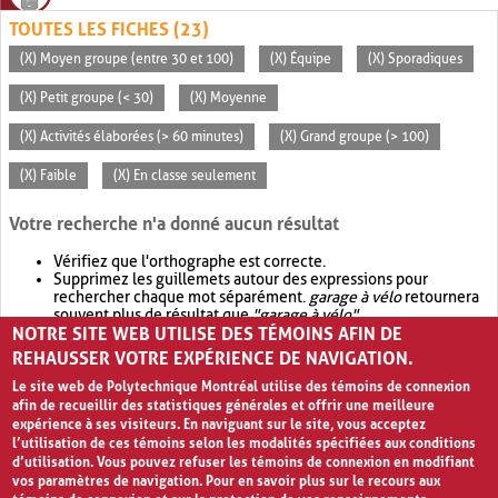
TOUTES LES FICHES (23)
(X) Moyen groupe (entre 30 et 100)
(X) Équipe
(X) Sporadiques
(X) Petit groupe (< 30)
(X) Moyenne
(X) Activités élaborées (> 60 minutes)
(X) Grand groupe (> 100)
(X) Faible
(X) En classe seulement
Votre recherche n'a donné aucun résultat
Vérifiez que l'orthographe est correcte.
Supprimez les guillemets autour des expressions pour
rechercher chaque mot séparément.
garage à vélo
retournera
souvent plus de résultat que
"garage à vélo"
.
NOTRE SITE WEB UTILISE DES TÉMOINS AFIN DE
Envisagez d'élargir votre recherche avec
OR
.
garage OR vélo
retournera souvent plus de résultat que
garage à vélo
.
REHAUSSER VOTRE EXPÉRIENCE DE NAVIGATION.
Le site web de Polytechnique Montréal utilise des témoins de connexion
afin de recueillir des statistiques générales et offrir une meilleure
expérience à ses visiteurs. En naviguant sur le site, vous acceptez
l’utilisation de ces témoins selon les modalités spécifiées aux conditions
d’utilisation. Vous pouvez refuser les témoins de connexion en modifiant
vos paramètres de navigation. Pour en savoir plus sur le recours aux