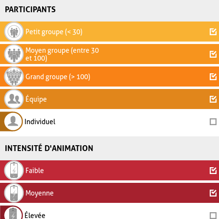
PARTICIPANTS
Petit groupe (< 30)
Moyen groupe (entre 30
et 100)
Grand groupe (> 100)
Équipe
Individuel
INTENSITÉ D'ANIMATION
Faible
Moyenne
Élevée