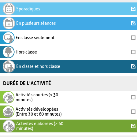
Sporadiques
En plusieurs séances
En classe seulement
Hors classe
En classe et hors classe
DURÉE DE L'ACTIVITÉ
Activités courtes (< 30
minutes)
Activités développées
(Entre 30 et 60 minutes)
Activités élaborées (> 60
minutes)