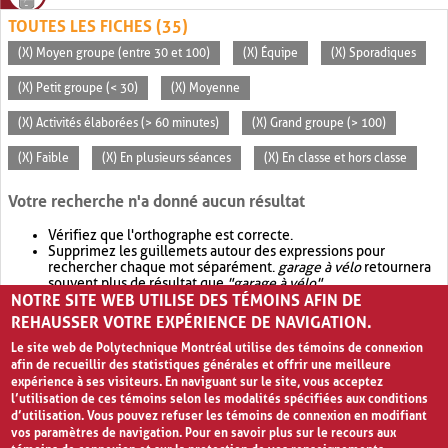
TOUTES LES FICHES (35)
(X) Moyen groupe (entre 30 et 100)
(X) Équipe
(X) Sporadiques
(X) Petit groupe (< 30)
(X) Moyenne
(X) Activités élaborées (> 60 minutes)
(X) Grand groupe (> 100)
(X) Faible
(X) En plusieurs séances
(X) En classe et hors classe
Votre recherche n'a donné aucun résultat
Vérifiez que l'orthographe est correcte.
Supprimez les guillemets autour des expressions pour
rechercher chaque mot séparément.
garage à vélo
retournera
souvent plus de résultat que
"garage à vélo"
.
NOTRE SITE WEB UTILISE DES TÉMOINS AFIN DE
Envisagez d'élargir votre recherche avec
OR
.
garage OR vélo
retournera souvent plus de résultat que
garage à vélo
.
REHAUSSER VOTRE EXPÉRIENCE DE NAVIGATION.
Le site web de Polytechnique Montréal utilise des témoins de connexion
afin de recueillir des statistiques générales et offrir une meilleure
expérience à ses visiteurs. En naviguant sur le site, vous acceptez
l’utilisation de ces témoins selon les modalités spécifiées aux conditions
d’utilisation. Vous pouvez refuser les témoins de connexion en modifiant
vos paramètres de navigation. Pour en savoir plus sur le recours aux