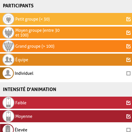
PARTICIPANTS
Petit groupe (< 30)
Moyen groupe (entre 30
et 100)
Grand groupe (> 100)
Équipe
Individuel
INTENSITÉ D'ANIMATION
Faible
Moyenne
Élevée