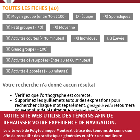
TOUTES LES FICHES (40)
(X) Moyen groupe (entre 30 et 100)
(X) Équipe
(X) Sporadiques
(X) Petit groupe (< 30)
(X) Moyenne
(X) Activités courtes (< 30 minutes)
(X) Individuel
(X) Élevée
(X) Grand groupe (> 100)
(X) Activités développées (Entre 30 et 60 minutes)
(X) Activités élaborées (> 60 minutes)
Votre recherche n'a donné aucun résultat
Vérifiez que l'orthographe est correcte.
Supprimez les guillemets autour des expressions pour
rechercher chaque mot séparément.
garage à vélo
retournera
souvent plus de résultat que
"garage à vélo"
.
NOTRE SITE WEB UTILISE DES TÉMOINS AFIN DE
Envisagez d'élargir votre recherche avec
OR
.
garage OR vélo
retournera souvent plus de résultat que
garage à vélo
.
REHAUSSER VOTRE EXPÉRIENCE DE NAVIGATION.
Le site web de Polytechnique Montréal utilise des témoins de connexion
afin de recueillir des statistiques générales et offrir une meilleure