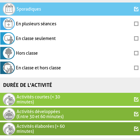
Sporadiques
En plusieurs séances
En classe seulement
Hors classe
En classe et hors classe
DURÉE DE L'ACTIVITÉ
Activités courtes (< 30
minutes)
Activités développées
(Entre 30 et 60 minutes)
Activités élaborées (> 60
minutes)