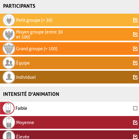
PARTICIPANTS
Petit groupe (< 30)
Moyen groupe (entre 30
et 100)
Grand groupe (> 100)
Équipe
Individuel
INTENSITÉ D'ANIMATION
Faible
Moyenne
Élevée