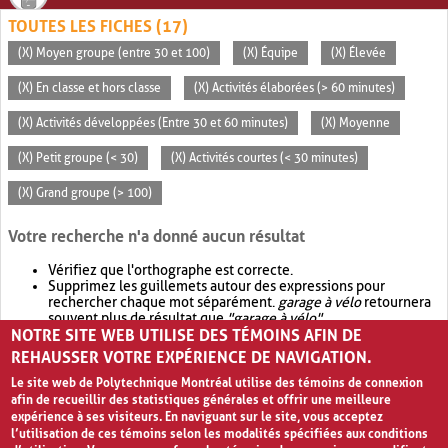
TOUTES LES FICHES (17)
(X) Moyen groupe (entre 30 et 100)
(X) Équipe
(X) Élevée
(X) En classe et hors classe
(X) Activités élaborées (> 60 minutes)
(X) Activités développées (Entre 30 et 60 minutes)
(X) Moyenne
(X) Petit groupe (< 30)
(X) Activités courtes (< 30 minutes)
(X) Grand groupe (> 100)
Votre recherche n'a donné aucun résultat
Vérifiez que l'orthographe est correcte.
Supprimez les guillemets autour des expressions pour
rechercher chaque mot séparément.
garage à vélo
retournera
souvent plus de résultat que
"garage à vélo"
.
NOTRE SITE WEB UTILISE DES TÉMOINS AFIN DE
Envisagez d'élargir votre recherche avec
OR
.
garage OR vélo
retournera souvent plus de résultat que
garage à vélo
.
REHAUSSER VOTRE EXPÉRIENCE DE NAVIGATION.
Le site web de Polytechnique Montréal utilise des témoins de connexion
afin de recueillir des statistiques générales et offrir une meilleure
expérience à ses visiteurs. En naviguant sur le site, vous acceptez
l’utilisation de ces témoins selon les modalités spécifiées aux conditions