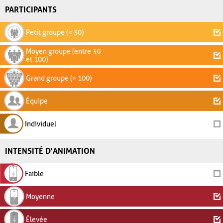
PARTICIPANTS
Petit groupe (< 30)
Moyen groupe (entre 30
et 100)
Grand groupe (> 100)
Équipe
Individuel
INTENSITÉ D'ANIMATION
Faible
Moyenne
Élevée