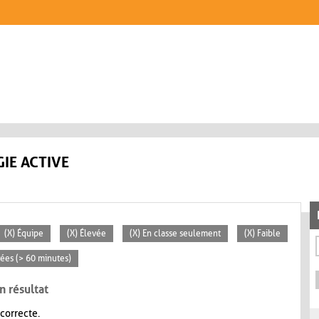
IE ACTIVE
(X) Équipe
(X) Élevée
(X) En classe seulement
(X) Faible
rées (> 60 minutes)
n résultat
 correcte.