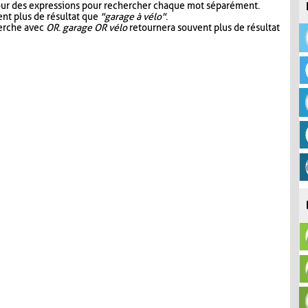
our des expressions pour rechercher chaque mot séparément.
nt plus de résultat que
"garage à vélo"
.
herche avec
OR
.
garage OR vélo
retournera souvent plus de résultat