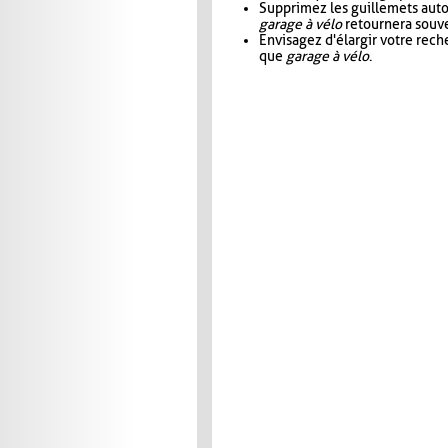
Supprimez les guillemets aut
garage à vélo
retournera souve
Envisagez d'élargir votre rec
que
garage à vélo
.