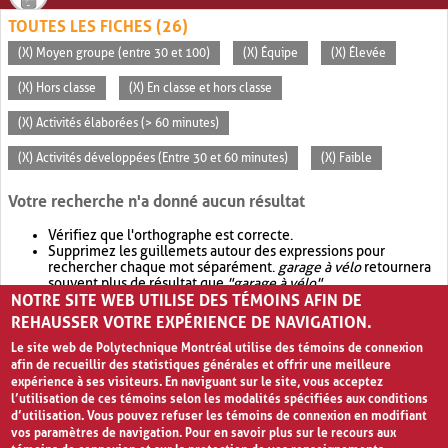
TOUTES LES FICHES (26)
(X) Moyen groupe (entre 30 et 100)
(X) Équipe
(X) Élevée
(X) Hors classe
(X) En classe et hors classe
(X) Activités élaborées (> 60 minutes)
(X) Activités développées (Entre 30 et 60 minutes)
(X) Faible
Votre recherche n'a donné aucun résultat
Vérifiez que l'orthographe est correcte.
Supprimez les guillemets autour des expressions pour
rechercher chaque mot séparément.
garage à vélo
retournera
souvent plus de résultat que
"garage à vélo"
.
NOTRE SITE WEB UTILISE DES TÉMOINS AFIN DE
Envisagez d'élargir votre recherche avec
OR
.
garage OR vélo
retournera souvent plus de résultat que
garage à vélo
.
REHAUSSER VOTRE EXPÉRIENCE DE NAVIGATION.
Le site web de Polytechnique Montréal utilise des témoins de connexion
afin de recueillir des statistiques générales et offrir une meilleure
expérience à ses visiteurs. En naviguant sur le site, vous acceptez
l’utilisation de ces témoins selon les modalités spécifiées aux conditions
d’utilisation. Vous pouvez refuser les témoins de connexion en modifiant
vos paramètres de navigation. Pour en savoir plus sur le recours aux