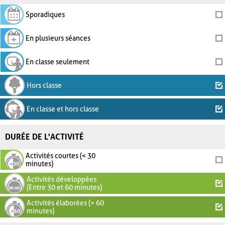
Sporadiques
En plusieurs séances
En classe seulement
Hors classe
En classe et hors classe
DURÉE DE L'ACTIVITÉ
Activités courtes (< 30
minutes)
Activités développées
(Entre 30 et 60 minutes)
Activités élaborées (> 60
minutes)