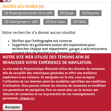
TOUTES LES FICHES (0)
(X) Moyen groupe (entre 30 et 100)
(X) Équipe
(X) Moyenne
(X) Grand groupe (> 100)
(X) Hors classe
(X) Faible
Votre recherche n'a donné aucun résultat
Vérifiez que l'orthographe est correcte.
Supprimez les guillemets autour des expressions pour
rechercher chaque mot séparément.
garage à vélo
retournera
souvent plus de résultat que
"garage à vélo"
.
NOTRE SITE WEB UTILISE DES TÉMOINS AFIN DE
Envisagez d'élargir votre recherche avec
OR
.
garage OR vélo
retournera souvent plus de résultat que
garage à vélo
.
REHAUSSER VOTRE EXPÉRIENCE DE NAVIGATION.
Le site web de Polytechnique Montréal utilise des témoins de connexion
afin de recueillir des statistiques générales et offrir une meilleure
expérience à ses visiteurs. En naviguant sur le site, vous acceptez
l’utilisation de ces témoins selon les modalités spécifiées aux conditions
d’utilisation. Vous pouvez refuser les témoins de connexion en modifiant
vos paramètres de navigation. Pour en savoir plus sur le recours aux
témoins de connexion et sur la protection de vos renseignements
personnels,
cliquez ici
.
Avis de confidentialité et conditions d’utilisation
Accepter