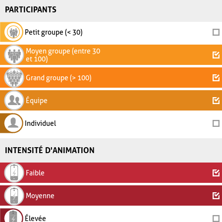
PARTICIPANTS
Petit groupe (< 30)
Moyen groupe (entre 30
et 100)
Grand groupe (> 100)
Équipe
Individuel
INTENSITÉ D'ANIMATION
Faible
Moyenne
Élevée