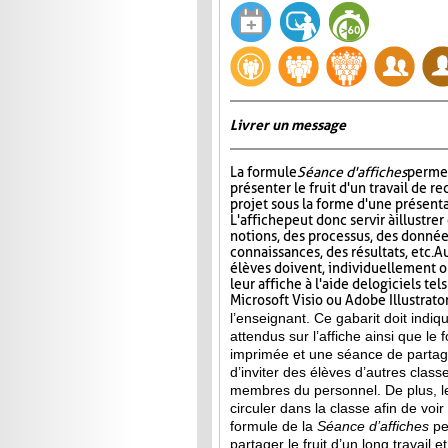
Livrer un message
La formule
Séance d'affiches
permet
présenter le fruit d'un travail de r
projet sous la forme d'une présenta
L'affiche
peut donc servir à illustre
notions, des processus, des donnée
connaissances, des résultats, etc. A
élèves doivent, individuellement o
leur affiche à l'aide de logiciels te
Microsoft Visio ou Adobe Illustrator
l’enseignant. Ce gabarit doit indi
attendus sur l’affiche ainsi que le 
imprimée et une séance de partag
d’inviter des élèves d’autres clas
membres du personnel. De plus, le
circuler dans la classe afin de voir
formule de la
Séance d’affiches
pe
partager le fruit
d’un long travail e