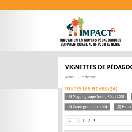
Aller au contenu principal
VIGNETTES DE PÉDAGOG
Accueil
Recherche
TOUTES LES FICHES (56)
(X) Moyen groupe (entre 30 et 100)
(X) Grand groupe (> 100)
(X) Hors c
PAGES
«
‹
1
2
3