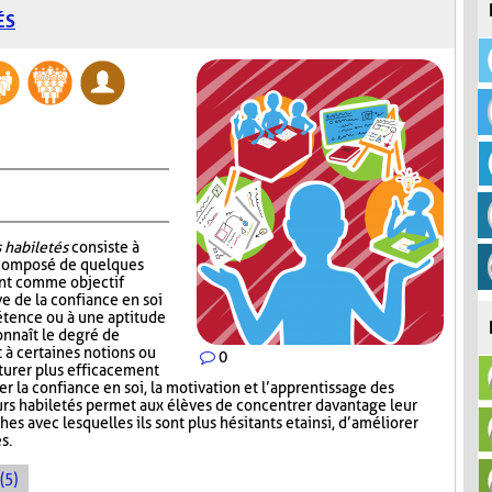
ÉS
 habiletés
consiste à
 composé de quelques
ont comme objectif
e de la confiance en soi
étence ou à une aptitude
onnaît le degré de
 à certaines notions ou
0
cturer plus efficacement
cer la confiance en soi, la motivation et l’apprentissage des
leurs habiletés permet aux élèves de concentrer davantage leur
ches avec lesquelles ils sont plus hésitants et ainsi, d’améliorer
s.
(5)