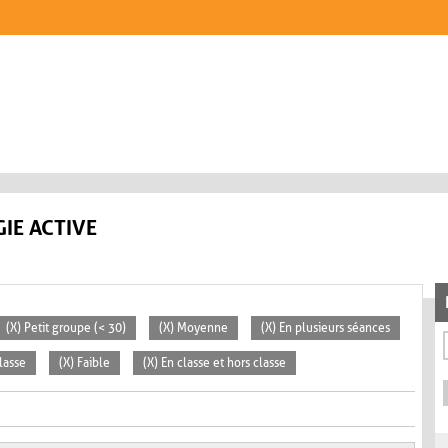
IE ACTIVE
(X) Petit groupe (< 30)
(X) Moyenne
(X) En plusieurs séances
lasse
(X) Faible
(X) En classe et hors classe