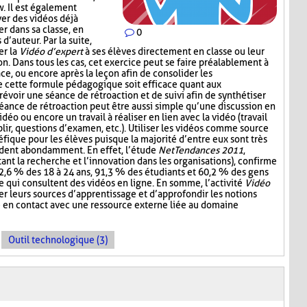
w. Il est également
ver des vidéos déjà
er dans sa classe, en
0
d’auteur. Par la suite,
er la
Vidéo d’expert
à ses élèves directement en classe ou leur
n. Dans tous les cas, cet exercice peut se faire préalablement à
lace, ou encore après la leçon afin de consolider les
e cette formule pédagogique soit efficace quant aux
révoir une séance de rétroaction et de suivi afin de synthétiser
séance de rétroaction peut être aussi simple qu’une discussion en
vidéo ou encore un travail à réaliser en lien avec la vidéo (travail
ir, questions d’examen, etc.). Utiliser les vidéos comme source
fique pour les élèves puisque la majorité d’entre eux sont très
ardent abondamment. En effet, l’étude
NetTendances 2011
,
ant la recherche et l’innovation dans les organisations), confirme
2,6 % des 18 à 24 ans, 91,3 % des étudiants et 60,2 % des gens
re qui consultent des vidéos en ligne. En somme, l’activité
Vidéo
r leurs sources d’apprentissage et d’approfondir les notions
e en contact avec une ressource externe liée au domaine
Outil technologique (3)