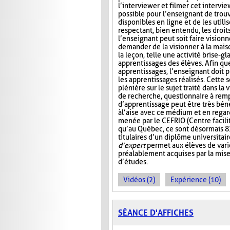
l’interviewer et filmer cet intervie
possible pour l’enseignant de trou
disponibles en ligne et de les utilis
respectant, bien entendu, les droits 
l’enseignant peut soit faire visionn
demander de la visionner à la maiso
la leçon, telle une activité brise-g
apprentissages des élèves. Afin qu
apprentissages, l’enseignant doit p
les apprentissages réalisés. Cette 
plénière sur le sujet traité dans la 
de recherche, questionnaire à rempl
d’apprentissage peut être très béné
à l’aise avec ce médium et en reg
menée par le CEFRIO (Centre facilit
qu’au Québec, ce sont désormais 8
titulaires d’un diplôme universitai
d’expert
permet aux élèves de varie
préalablement acquises par la mis
d’études.
Vidéos (2)
Expérience (10)
SÉANCE D'AFFICHES