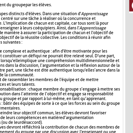
nt du groupe par les élèves.
oupes distincts d'élèves. Dans une situation d'
Apprentissage
e centré sur une tâche à réaliser où la concurrence et
e. L'implication de chacun est capitale, car tous sont là pour
enseigner à leurs coéquipiers. Ainsi, dans l'
Apprentissage
de manière à assurer la participation de chacun et l'objectif de
objectif de la réussite collective. Les conditions à réunir afin
s suivantes :
e complexe et authentique : afin d'être motivante pour les
it constituer un défi qui ne pourrait être relevé seul. D'une part,
 lorsqu'elle implique une compréhension multidimensionnelle et
ns dans la discussion, l’argumentation et la réflexion autour de la
re part, une tâche est dite authentique lorsqu'elle s’ancre dans la
u de la communauté.
 de rassembler les membres de l'équipe et de mettre
s et leurs talents.
ponsabilisation : chaque membre du groupe s’engage à mettre ses
bution dans l’atteinte de l’objectif et engage sa responsabilité
u groupe et par rapport à lui-même, en tant qu’apprenant.
: bâtir des équipes de sorte à ce que les forces au sein du groupe
émentaires.
teindre leur objectif commun, les élèves devront favoriser
fit de leurs compétences en matière d’argumentation
s (ou de leur désaccord).
lèves devront réfléchir à la contribution de chacun des membres de
onnement du groupe par une discussion avec l'enseignant ou une