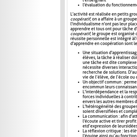
l'enseignant
l'évaluation du fonctionneme
L'activité est réalisée en petits gr
coopératif
, on a affaire à un group
l'individualisme n'ont pas leur plac
apprendre et tous ont pour tâche d'
coopératif
, le groupe est organisé 
réussite personnelle est intégré à l'
d'apprendre en coopération sont le
Une situation d'apprentissag
élèves, la tâche à réaliser do
une tâche est dite complexe
nécessite diverses interactio
recherche de solutions. D'aut
vie de l’élève, de l’école o
Un objectif commun : permet
en commun leurs connaissance
L'interdépendance et la res
forces individuelles à contri
envers les autres membres d
L'hétérogénéité des groupes 
soient diversifiées et compl
La communication : afin d'at
l'écoute active et tirer pro
et d’expression de leurs idée
La réflexion critique : les é
l'équipe ainsi qu’au foncti