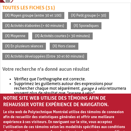
TOUTES LES FICHES (31)
(X) Moyen groupe (entre 30 et 100)
(X) Petit groupe (< 30)
(X) Activités élaborées (> 60 minutes)
(X) Sporadiques
(X) Moyenne
(X) Activités courtes (< 30 minutes)
(X) En plusieurs séances
(X) Hors classe
(X) Activités développées (Entre 30 et 60 minutes)
Votre recherche n'a donné aucun résultat
Vérifiez que l'orthographe est correcte.
Supprimez les guillemets autour des expressions pour
rechercher chaque mot séparément.
garage à vélo
retournera
souvent plus de résultat que
"garage à vélo"
.
NOTRE SITE WEB UTILISE DES TÉMOINS AFIN DE
Envisagez d'élargir votre recherche avec
OR
.
garage OR vélo
retournera souvent plus de résultat que
garage à vélo
.
REHAUSSER VOTRE EXPÉRIENCE DE NAVIGATION.
Le site web de Polytechnique Montréal utilise des témoins de connexion
afin de recueillir des statistiques générales et offrir une meilleure
expérience à ses visiteurs. En naviguant sur le site, vous acceptez
l’utilisation de ces témoins selon les modalités spécifiées aux conditions