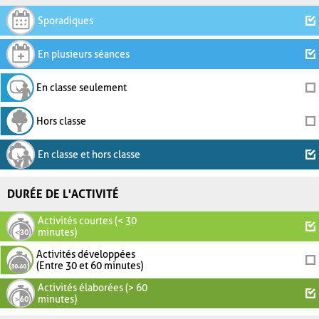
Sporadiques
En plusieurs séances
En classe seulement
Hors classe
En classe et hors classe
DURÉE DE L'ACTIVITÉ
Activités courtes (< 30
minutes)
Activités développées
(Entre 30 et 60 minutes)
Activités élaborées (> 60
minutes)