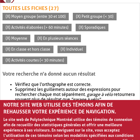
TOUTES LES FICHES (27)
(X) Moyen groupe (entre 30 et 100)
(X) Petit groupe (< 30)
(X) Activités élaborées (> 60 minutes)
(X) Sporadiques
(X) Moyenne
(X) En plusieurs séances
(X) En classe et hors classe
(X) Individuel
(X) Activités courtes (< 30 minutes)
Votre recherche n'a donné aucun résultat
Vérifiez que l'orthographe est correcte.
Supprimez les guillemets autour des expressions pour
rechercher chaque mot séparément.
garage à vélo
retournera
souvent plus de résultat que
"garage à vélo"
.
NOTRE SITE WEB UTILISE DES TÉMOINS AFIN DE
Envisagez d'élargir votre recherche avec
OR
.
garage OR vélo
retournera souvent plus de résultat que
garage à vélo
.
REHAUSSER VOTRE EXPÉRIENCE DE NAVIGATION.
Le site web de Polytechnique Montréal utilise des témoins de connexion
afin de recueillir des statistiques générales et offrir une meilleure
expérience à ses visiteurs. En naviguant sur le site, vous acceptez
l’utilisation de ces témoins selon les modalités spécifiées aux conditions