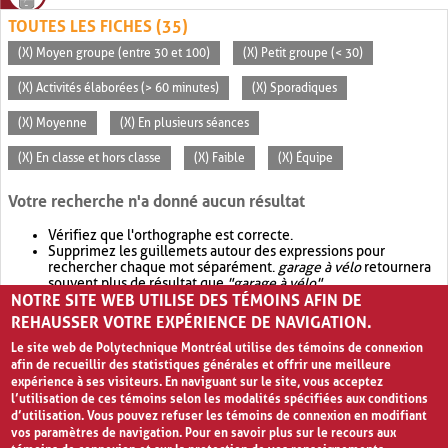
TOUTES LES FICHES (35)
(X) Moyen groupe (entre 30 et 100)
(X) Petit groupe (< 30)
(X) Activités élaborées (> 60 minutes)
(X) Sporadiques
(X) Moyenne
(X) En plusieurs séances
(X) En classe et hors classe
(X) Faible
(X) Équipe
Votre recherche n'a donné aucun résultat
Vérifiez que l'orthographe est correcte.
Supprimez les guillemets autour des expressions pour
rechercher chaque mot séparément.
garage à vélo
retournera
souvent plus de résultat que
"garage à vélo"
.
NOTRE SITE WEB UTILISE DES TÉMOINS AFIN DE
Envisagez d'élargir votre recherche avec
OR
.
garage OR vélo
retournera souvent plus de résultat que
garage à vélo
.
REHAUSSER VOTRE EXPÉRIENCE DE NAVIGATION.
Le site web de Polytechnique Montréal utilise des témoins de connexion
afin de recueillir des statistiques générales et offrir une meilleure
expérience à ses visiteurs. En naviguant sur le site, vous acceptez
l’utilisation de ces témoins selon les modalités spécifiées aux conditions
d’utilisation. Vous pouvez refuser les témoins de connexion en modifiant
vos paramètres de navigation. Pour en savoir plus sur le recours aux