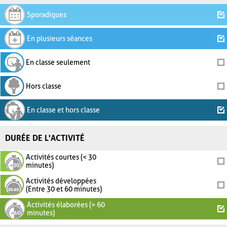
Sporadiques
En plusieurs séances
En classe seulement
Hors classe
En classe et hors classe
DURÉE DE L'ACTIVITÉ
Activités courtes (< 30
minutes)
Activités développées
(Entre 30 et 60 minutes)
Activités élaborées (> 60
minutes)