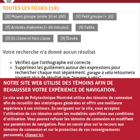
TOUTES LES FICHES (19)
(X) Moyen groupe (entre 30 et 100)
(X) Petit groupe (< 30)
(X) Activités élaborées (> 60 minutes)
(X) Faible
(X) En classe et hors classe
(X) Élevée
Votre recherche n'a donné aucun résultat
Vérifiez que l'orthographe est correcte.
Supprimez les guillemets autour des expressions pour
rechercher chaque mot séparément.
garage à vélo
retournera
souvent plus de résultat que
"garage à vélo"
.
NOTRE SITE WEB UTILISE DES TÉMOINS AFIN DE
Envisagez d'élargir votre recherche avec
OR
.
garage OR vélo
retournera souvent plus de résultat que
garage à vélo
.
REHAUSSER VOTRE EXPÉRIENCE DE NAVIGATION.
Le site web de Polytechnique Montréal utilise des témoins de connexion
afin de recueillir des statistiques générales et offrir une meilleure
expérience à ses visiteurs. En naviguant sur le site, vous acceptez
l’utilisation de ces témoins selon les modalités spécifiées aux conditions
d’utilisation. Vous pouvez refuser les témoins de connexion en modifiant
vos paramètres de navigation. Pour en savoir plus sur le recours aux
témoins de connexion et sur la protection de vos renseignements
personnels,
cliquez ici
.
Avis de confidentialité et conditions d’utilisation