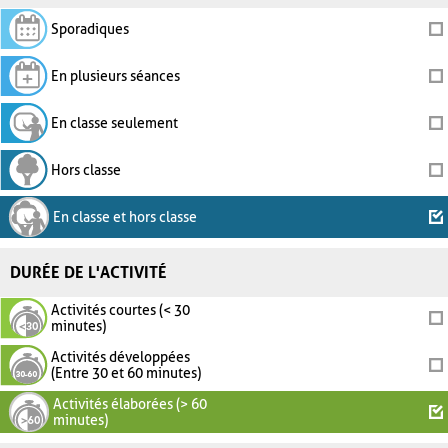
Sporadiques
En plusieurs séances
En classe seulement
Hors classe
En classe et hors classe
DURÉE DE L'ACTIVITÉ
Activités courtes (< 30
minutes)
Activités développées
(Entre 30 et 60 minutes)
Activités élaborées (> 60
minutes)