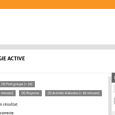
IE ACTIVE
(X) Petit groupe (< 30)
0 minutes)
(X) Moyenne
(X) Activités élaborées (> 60 minutes)
n résultat
 correcte.