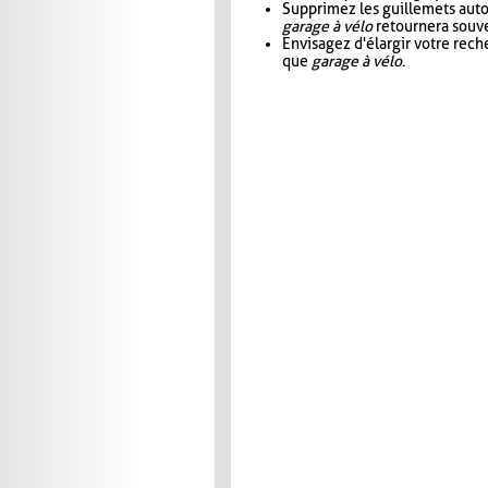
Supprimez les guillemets aut
garage à vélo
retournera souve
Envisagez d'élargir votre rec
que
garage à vélo
.