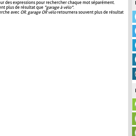
our des expressions pour rechercher chaque mot séparément.
nt plus de résultat que
"garage à vélo"
.
herche avec
OR
.
garage OR vélo
retournera souvent plus de résultat