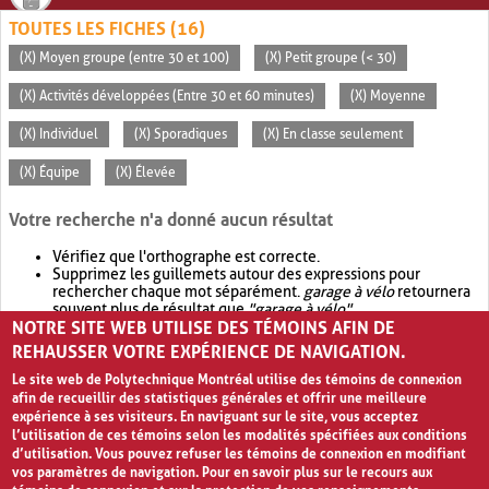
TOUTES LES FICHES (16)
(X) Moyen groupe (entre 30 et 100)
(X) Petit groupe (< 30)
(X) Activités développées (Entre 30 et 60 minutes)
(X) Moyenne
(X) Individuel
(X) Sporadiques
(X) En classe seulement
(X) Équipe
(X) Élevée
Votre recherche n'a donné aucun résultat
Vérifiez que l'orthographe est correcte.
Supprimez les guillemets autour des expressions pour
rechercher chaque mot séparément.
garage à vélo
retournera
souvent plus de résultat que
"garage à vélo"
.
NOTRE SITE WEB UTILISE DES TÉMOINS AFIN DE
Envisagez d'élargir votre recherche avec
OR
.
garage OR vélo
retournera souvent plus de résultat que
garage à vélo
.
REHAUSSER VOTRE EXPÉRIENCE DE NAVIGATION.
Le site web de Polytechnique Montréal utilise des témoins de connexion
afin de recueillir des statistiques générales et offrir une meilleure
expérience à ses visiteurs. En naviguant sur le site, vous acceptez
l’utilisation de ces témoins selon les modalités spécifiées aux conditions
d’utilisation. Vous pouvez refuser les témoins de connexion en modifiant
vos paramètres de navigation. Pour en savoir plus sur le recours aux