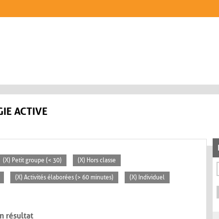
IE ACTIVE
(X) Petit groupe (< 30)
(X) Hors classe
(X) Activités élaborées (> 60 minutes)
(X) Individuel
n résultat