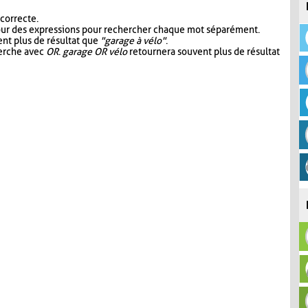
 correcte.
our des expressions pour rechercher chaque mot séparément.
nt plus de résultat que
"garage à vélo"
.
herche avec
OR
.
garage OR vélo
retournera souvent plus de résultat