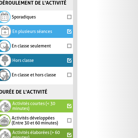
DÉROULEMENT DE L'ACTIVITÉ
Sporadiques
En plusieurs séances
En classe seulement
Hors classe
En classe et hors classe
DURÉE DE L'ACTIVITÉ
Activités courtes (< 30
minutes)
Activités développées
(Entre 30 et 60 minutes)
Activités élaborées (> 60
minutes)