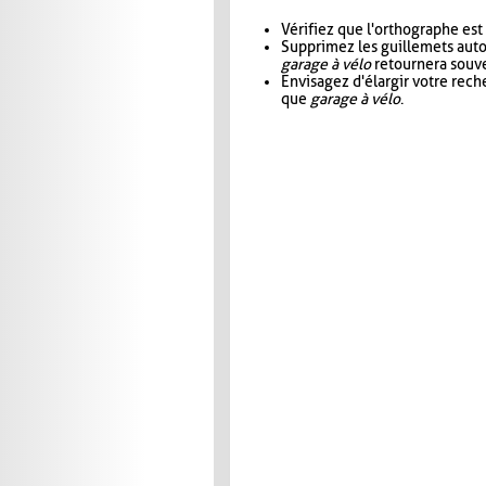
Vérifiez que l'orthographe est
Supprimez les guillemets aut
garage à vélo
retournera souve
Envisagez d'élargir votre rec
que
garage à vélo
.