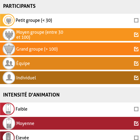
PARTICIPANTS
Petit groupe (< 30)
Moyen groupe (entre 30
et 100)
Grand groupe (> 100)
Équipe
Individuel
INTENSITÉ D'ANIMATION
Faible
Moyenne
Élevée