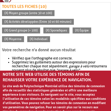
TOUTES LES FICHES (10)
(X) Moyen groupe (entre 30 et 100)
(X) Activités développées (Entre 30 et 60 minutes)
(X) Grand groupe (> 100)
(X) Sporadiques
(X) Équipe
(X) Moyenne
(X) Individuel
Votre recherche n'a donné aucun résultat
Vérifiez que l'orthographe est correcte.
Supprimez les guillemets autour des expressions pour
rechercher chaque mot séparément.
garage à vélo
retournera
souvent plus de résultat que
"garage à vélo"
.
NOTRE SITE WEB UTILISE DES TÉMOINS AFIN DE
Envisagez d'élargir votre recherche avec
OR
.
garage OR vélo
retournera souvent plus de résultat que
garage à vélo
.
REHAUSSER VOTRE EXPÉRIENCE DE NAVIGATION.
Le site web de Polytechnique Montréal utilise des témoins de connexion
afin de recueillir des statistiques générales et offrir une meilleure
expérience à ses visiteurs. En naviguant sur le site, vous acceptez
l’utilisation de ces témoins selon les modalités spécifiées aux conditions
d’utilisation. Vous pouvez refuser les témoins de connexion en modifiant
vos paramètres de navigation. Pour en savoir plus sur le recours aux