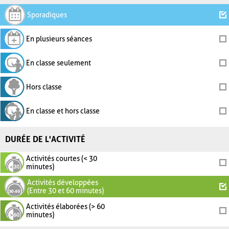
Sporadiques
En plusieurs séances
En classe seulement
Hors classe
En classe et hors classe
DURÉE DE L'ACTIVITÉ
Activités courtes (< 30
minutes)
Activités développées
(Entre 30 et 60 minutes)
Activités élaborées (> 60
minutes)