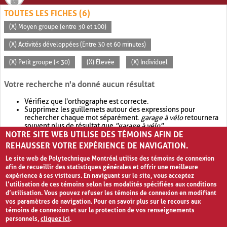
TOUTES LES FICHES (6)
(X) Moyen groupe (entre 30 et 100)
(X) Activités développées (Entre 30 et 60 minutes)
(X) Petit groupe (< 30)
(X) Élevée
(X) Individuel
Votre recherche n'a donné aucun résultat
Vérifiez que l'orthographe est correcte.
Supprimez les guillemets autour des expressions pour
rechercher chaque mot séparément.
garage à vélo
retournera
souvent plus de résultat que
"garage à vélo"
.
NOTRE SITE WEB UTILISE DES TÉMOINS AFIN DE
Envisagez d'élargir votre recherche avec
OR
.
garage OR vélo
retournera souvent plus de résultat que
garage à vélo
.
REHAUSSER VOTRE EXPÉRIENCE DE NAVIGATION.
Le site web de Polytechnique Montréal utilise des témoins de connexion
afin de recueillir des statistiques générales et offrir une meilleure
expérience à ses visiteurs. En naviguant sur le site, vous acceptez
l’utilisation de ces témoins selon les modalités spécifiées aux conditions
d’utilisation. Vous pouvez refuser les témoins de connexion en modifiant
vos paramètres de navigation. Pour en savoir plus sur le recours aux
témoins de connexion et sur la protection de vos renseignements
personnels,
cliquez ici
.
Avis de confidentialité et conditions d’utilisation