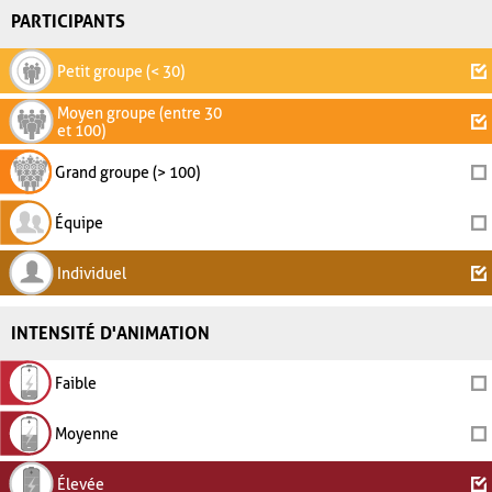
PARTICIPANTS
Petit groupe (< 30)
Moyen groupe (entre 30
et 100)
Grand groupe (> 100)
Équipe
Individuel
INTENSITÉ D'ANIMATION
Faible
Moyenne
Élevée