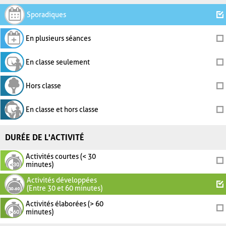
Sporadiques
En plusieurs séances
En classe seulement
Hors classe
En classe et hors classe
DURÉE DE L'ACTIVITÉ
Activités courtes (< 30
minutes)
Activités développées
(Entre 30 et 60 minutes)
Activités élaborées (> 60
minutes)