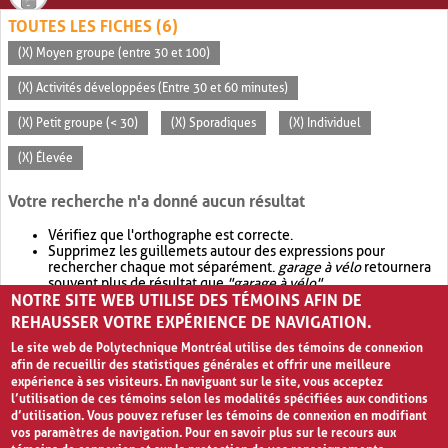
TOUTES LES FICHES (6)
(X) Moyen groupe (entre 30 et 100)
(X) Activités développées (Entre 30 et 60 minutes)
(X) Petit groupe (< 30)
(X) Sporadiques
(X) Individuel
(X) Élevée
Votre recherche n'a donné aucun résultat
Vérifiez que l'orthographe est correcte.
Supprimez les guillemets autour des expressions pour
rechercher chaque mot séparément.
garage à vélo
retournera
souvent plus de résultat que
"garage à vélo"
.
NOTRE SITE WEB UTILISE DES TÉMOINS AFIN DE
Envisagez d'élargir votre recherche avec
OR
.
garage OR vélo
retournera souvent plus de résultat que
garage à vélo
.
REHAUSSER VOTRE EXPÉRIENCE DE NAVIGATION.
Le site web de Polytechnique Montréal utilise des témoins de connexion
afin de recueillir des statistiques générales et offrir une meilleure
expérience à ses visiteurs. En naviguant sur le site, vous acceptez
l’utilisation de ces témoins selon les modalités spécifiées aux conditions
d’utilisation. Vous pouvez refuser les témoins de connexion en modifiant
vos paramètres de navigation. Pour en savoir plus sur le recours aux