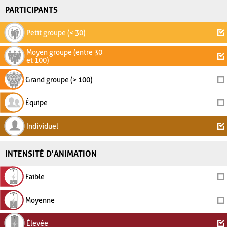
PARTICIPANTS
Petit groupe (< 30)
Moyen groupe (entre 30
et 100)
Grand groupe (> 100)
Équipe
Individuel
INTENSITÉ D'ANIMATION
Faible
Moyenne
Élevée